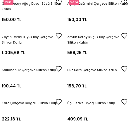
Yeni
Yeni
Geyik Detay Ağaç Duvar Süsü Silikon
Ağaç Süsü mini Çerçeve Silikon Kalıp
Tepsi / Tabak / Peçetelik Kalıpları
Balon Kalıpları
Kalıbı
150,00 TL
150,00 TL
Dekorasyon Aplik Kalıpları
Tütsülük Silikonkalıpları
Zeytin Detay Büyük Boy Çerçeve
Zeytin Detay Küçük Boy Çerçeve
Silikon Kalıbı
Silikon Kalıbı
Mum Kabı & Mumluk Silikon Kalıpları
1.005,68 TL
569,25 TL
Pano, Tabanlık Silikon Kalıpları
Sallanan At Çerçeve Silikon Kalıp
Düz Kare Çerçeve Silikon Kalıp
190,44 TL
158,70 TL
Kare Çerçeve Dalgalı Silikon Kalıp
Üçlü saksı Ayağı Silikon Kalıp
222,18 TL
409,09 TL