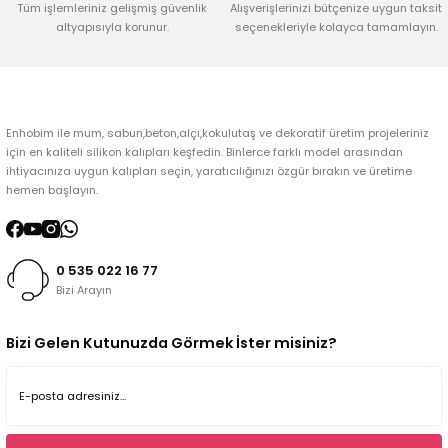
Tüm işlemleriniz gelişmiş güvenlik
Alışverişlerinizi bütçenize uygun taksit
altyapısıyla korunur.
seçenekleriyle kolayca tamamlayın.
Enhobim ile mum, sabun,beton,alçı,kokulutaş ve dekoratif üretim projeleriniz
için en kaliteli silikon kalıpları keşfedin. Binlerce farklı model arasından
ihtiyacınıza uygun kalıpları seçin, yaratıcılığınızı özgür bırakın ve üretime
hemen başlayın.
0 535 022 16 77
Bizi Arayın
Bizi Gelen Kutunuzda Görmek İster misiniz?