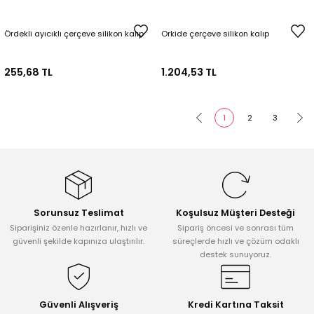
Ördekli ayıcıklı çerçeve silikon kalıp
Orkide çerçeve silikon kalıp
255,68 TL
1.204,53 TL
1
2
3
Sorunsuz Teslimat
Koşulsuz Müşteri Desteği
Siparişiniz özenle hazırlanır, hızlı ve
Sipariş öncesi ve sonrası tüm
güvenli şekilde kapınıza ulaştırılır.
süreçlerde hızlı ve çözüm odaklı
destek sunuyoruz.
Güvenli Alışveriş
Kredi Kartına Taksit