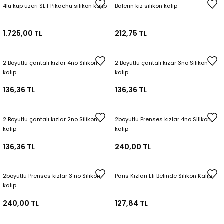
4lü küp üzeri SET Pikachu silikon kalıp
Balerin kız silikon kalıp
Tepsi / Tabak / Peçetelik Kalıpları
Balon Kalıpları
1.725,00 TL
212,75 TL
Dekorasyon Aplik Kalıpları
Tütsülük Silikonkalıpları
2 Boyutlu çantalı kızlar 4no Silikon
2 Boyutlu çantalı kızar 3no Silikon
kalıp
kalıp
Mum Kabı & Mumluk Silikon Kalıpları
136,36 TL
136,36 TL
Pano, Tabanlık Silikon Kalıpları
2 Boyutlu çantalı kızlar 2no Silikon
2boyutlu Prenses kızlar 4no Silikon
kalıp
kalıp
136,36 TL
240,00 TL
2boyutlu Prenses kızlar 3 no Silikon
Paris Kızları Eli Belinde Silikon Kalıp
kalıp
240,00 TL
127,84 TL