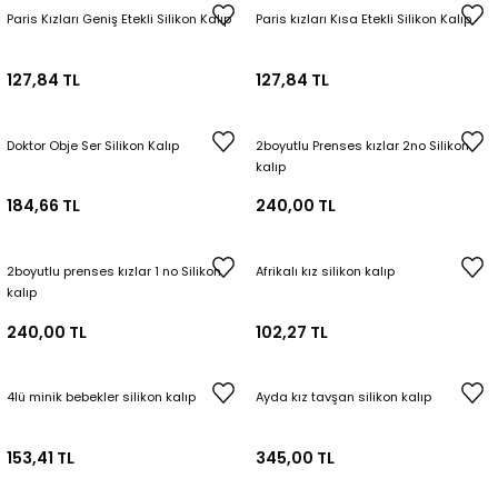
Paris Kızları Geniş Etekli Silikon Kalıp
Paris kızları Kısa Etekli Silikon Kalıp
127,84 TL
127,84 TL
Doktor Obje Ser Silikon Kalıp
2boyutlu Prenses kızlar 2no Silikon
kalıp
184,66 TL
240,00 TL
2boyutlu prenses kızlar 1 no Silikon
Afrikalı kız silikon kalıp
kalıp
240,00 TL
102,27 TL
4lü minik bebekler silikon kalıp
Ayda kız tavşan silikon kalıp
153,41 TL
345,00 TL