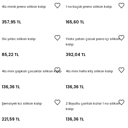
4lü minik prens silikon kalıp
1 no küçük prens silikon kalıp
357,95 TL
165,60 TL
3lü yıldız silikon kalıp
Yıldız yatan çocuk pano içi silikon
kalıp
85,22 TL
392,04 TL
4lü mini şapkalı çocuklar silikon kalıp
4lü mini hello kity silikon kalıp
136,36 TL
136,36 TL
Şemsiyeli kız silikon kalıp
2 Boyutlu çantalı kızlar 1 no silikon
kalıp
221,59 TL
136,36 TL