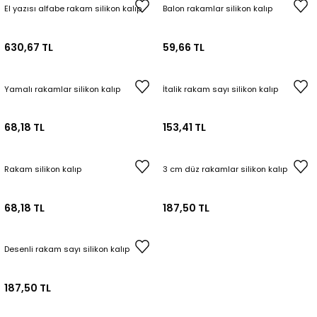
El yazısı alfabe rakam silikon kalıp
Balon rakamlar silikon kalıp
Tepsi / Tabak / Peçetelik Kalıpları
Balon Kalıpları
630,67 TL
59,66 TL
Dekorasyon Aplik Kalıpları
Tütsülük Silikonkalıpları
Yamalı rakamlar silikon kalıp
İtalik rakam sayı silikon kalıp
Mum Kabı & Mumluk Silikon Kalıpları
68,18 TL
153,41 TL
Pano, Tabanlık Silikon Kalıpları
Rakam silikon kalıp
3 cm düz rakamlar silikon kalıp
68,18 TL
187,50 TL
Desenli rakam sayı silikon kalıp
187,50 TL