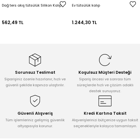
Dağ ters akış tütsülük Silikon Kalıp
Ev tütsülük kalıp
562,49 TL
1.244,30 TL
Sorunsuz Teslimat
Koşulsuz Müşteri Desteği
Siparişiniz özenle hazırlanır, hızlı ve
Sipariş öncesi ve sonrası tüm
güvenli şekilde kapınıza ulaştırılır.
süreçlerde hızlı ve çözüm odaklı
destek sunuyoruz.
Güvenli Alışveriş
Kredi Kartına Taksit
Tüm işlemleriniz gelişmiş güvenlik
Alışverişlerinizi bütçenize uygun taksit
altyapısıyla korunur.
seçenekleriyle kolayca tamamlayın.