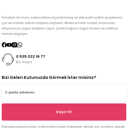
Enhobim ile mum, sabun,beton,alçı,kokulutaş ve dekoratif üretim projeleriniz
için en kaliteli silikon kalıpları keşfedin. Binlerce farklı model arasından
ihtiyacınıza uygun kalıpları seçin, yaratıcılığınızı özgür bırakın ve üretime
hemen başlayın.
0 535 022 16 77
Bizi Arayın
Bizi Gelen Kutunuzda Görmek İster misiniz?
Kayıt Ol
Kampanyalarımızdan, indirimlerimizden haberdar olmak için ücretsiz olarak