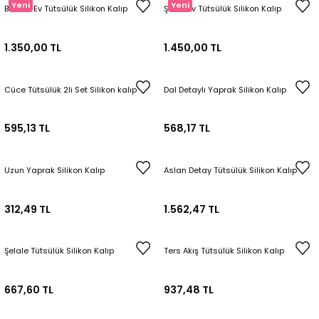
Yeni
Yeni
Bisküvi Ev Tütsülük Silikon Kalıp
Şeker Ev Tütsülük Silikon Kalıp
Tepsi / Tabak / Peçetelik Kalıpları
Balon Kalıpları
1.350,00 TL
1.450,00 TL
Dekorasyon Aplik Kalıpları
Tütsülük Silikonkalıpları
Cüce Tütsülük 2li Set Silikon kalıp
Dal Detaylı Yaprak Silikon Kalıp
Mum Kabı & Mumluk Silikon Kalıpları
595,13 TL
568,17 TL
Pano, Tabanlık Silikon Kalıpları
Uzun Yaprak Silikon Kalıp
Aslan Detay Tütsülük Silikon Kalıp
312,49 TL
1.562,47 TL
Şelale Tütsülük Silikon Kalıp
Ters Akış Tütsülük Silikon Kalıp
667,60 TL
937,48 TL