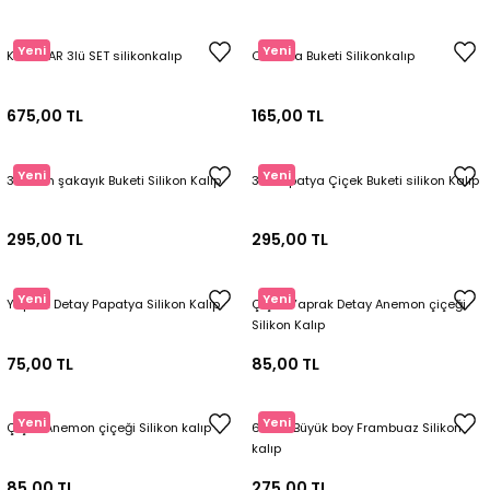
Yeni
Yeni
KIRIK NAR 3lü SET silikonkalıp
Ortanca Buketi Silikonkalıp
675,00 TL
165,00 TL
Yeni
Yeni
3lü Forn şakayık Buketi Silikon Kalıp
3lü Papatya Çiçek Buketi silikon Kalıp
295,00 TL
295,00 TL
Yeni
Yeni
Yaprak Detay Papatya Silikon Kalıp
Çiçek Yaprak Detay Anemon çiçeği
Silikon Kalıp
75,00 TL
85,00 TL
Yeni
Yeni
Çiçek Anemon çiçeği Silikon kalıp
6li set Büyük boy Frambuaz Silikon
kalıp
85,00 TL
275,00 TL