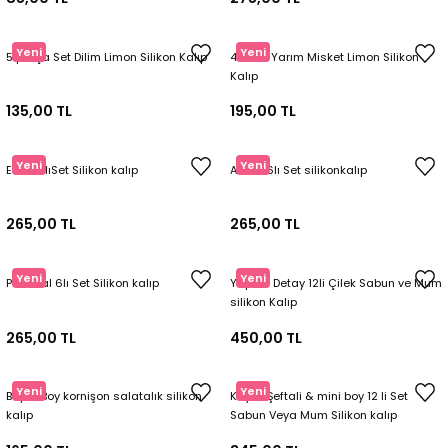
Yeni
Yeni
5 parça Set Dilim Limon Silikon Kalıp
4lü Set Yarım Misket Limon Silikon
Kalıp
135,00 TL
195,00 TL
Yeni
Yeni
Elma 6lıSet Silikon kalıp
Armut 6lı Set silikonkalıp
265,00 TL
265,00 TL
Yeni
Yeni
Portakal 6lı Set Silikon kalıp
Yaprak Detay 12li Çilek Sabun ve Mum
silikon Kalıp
265,00 TL
450,00 TL
Yeni
Yeni
Büyük Boy kornişon salatalık silikon
Kayısı Şeftali & mini boy 12 li Set
kalıp
Sabun Veya Mum Silikon kalıp