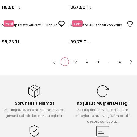
115,50 TL
367,50 TL
Yeni
Yeni
Mini kalp Pasta 4lü set Silikon kalıp
Mini Pasta 4lü set silikon kalıp
99,75 TL
99,75 TL
1
2
3
4
..
8
Sorunsuz Teslimat
Koşulsuz Müşteri Desteği
Siparişiniz özenle hazırlanır, hızlı ve
Sipariş öncesi ve sonrası tüm
güvenli şekilde kapınıza ulaştırılır.
süreçlerde hızlı ve çözüm odaklı
destek sunuyoruz.