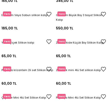
165,00 TL
345,00 TL
Yeni
Yeni
Erik Mum Veya Sabun silikon kalıp
Gül Mum Büyük Boy 3 boyut Silikon
Kalıp
185,00 TL
550,00 TL
Yeni
Yeni
Yıldız Çiçek Silikon kalıp
Zarif Orkide Küçük Boy Silikon Kalıp
65,00 TL
65,00 TL
Yeni
Yeni
Papatya krizantem 2li set Silikon kalıp
Zambak mini 4lü Set silikon kalıp
60,00 TL
60,00 TL
Yeni
Yeni
Çiçekler Mini 4lü Set Silikon Kalıp
Papatya Mini 4lü Set Silikon Kalıp