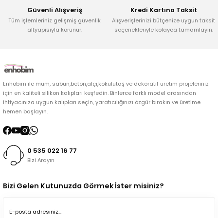
Güvenli Alışveriş
Kredi Kartına Taksit
Tüm işlemleriniz gelişmiş güvenlik
Alışverişlerinizi bütçenize uygun taksit
altyapısıyla korunur.
seçenekleriyle kolayca tamamlayın.
Enhobim ile mum, sabun,beton,alçı,kokulutaş ve dekoratif üretim projeleriniz
için en kaliteli silikon kalıpları keşfedin. Binlerce farklı model arasından
ihtiyacınıza uygun kalıpları seçin, yaratıcılığınızı özgür bırakın ve üretime
hemen başlayın.
0 535 022 16 77
Bizi Arayın
Bizi Gelen Kutunuzda Görmek İster misiniz?