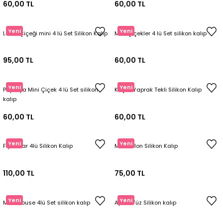
60,00 TL
60,00 TL
Yeni
Yeni
Lotus Çiçeği mini 4 lü Set Silikon Kalıp
Mini Çiçekler 4 lü Set silikon kalıp
95,00 TL
60,00 TL
Yeni
Yeni
Papatya Mini Çiçek 4 lü Set silikon
Küçük Yaprak Tekli Silikon Kalıp
kalıp
60,00 TL
60,00 TL
Yeni
Yeni
Fiyonklar 4lü Silikon Kalıp
Mini Balon Silikon Kalıp
110,00 TL
75,00 TL
Yeni
Yeni
Mini mouse 4lü Set silikon kalıp
Ayıcık Yüz Silikon kalıp