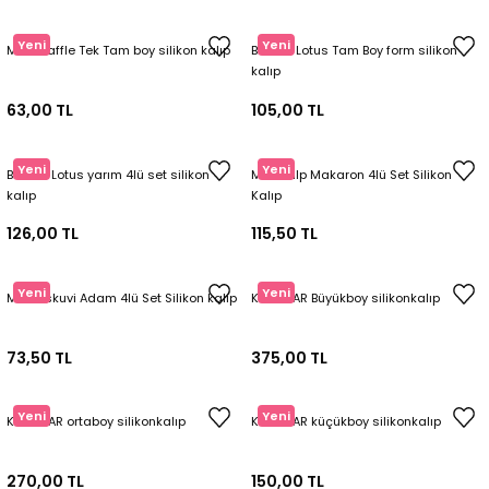
Tepsi / Tabak / Peçetelik Kalıpları
Balon Kalıpları
Yeni
Yeni
Mini Waffle Tek Tam boy silikon kalıp
Bisküvi Lotus Tam Boy form silikon
kalıp
Dekorasyon Aplik Kalıpları
63,00 TL
105,00 TL
Tütsülük Silikonkalıpları
Yeni
Yeni
Bisküvi Lotus yarım 4lü set silikon
Mini Kalp Makaron 4lü Set Silikon
Mum Kabı & Mumluk Silikon Kalıpları
kalıp
Kalıp
126,00 TL
115,50 TL
Pano, Tabanlık Silikon Kalıpları
Yeni
Yeni
Mini Biskuvi Adam 4lü Set Silikon kalıp
KIRIK NAR Büyükboy silikonkalıp
73,50 TL
375,00 TL
Yeni
Yeni
KIRIK NAR ortaboy silikonkalıp
KIRIK NAR küçükboy silikonkalıp
270,00 TL
150,00 TL