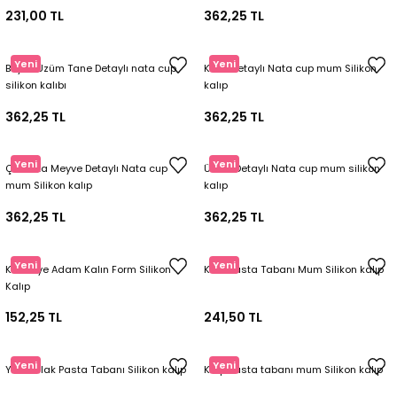
231,00 TL
362,25 TL
Yeni
Yeni
Büyük Üzüm Tane Detaylı nata cup
Kiraz Detaylı Nata cup mum Silikon
silikon kalıbı
kalıp
362,25 TL
362,25 TL
Yeni
Yeni
Çikolata Meyve Detaylı Nata cup
Üzüm Detaylı Nata cup mum silikon
mum Silikon kalıp
kalıp
362,25 TL
362,25 TL
Yeni
Yeni
Kurabiye Adam Kalın Form Silikon
Katlı Pasta Tabanı Mum Silikon kalıp
Kalıp
152,25 TL
241,50 TL
Yeni
Yeni
Yuvaralak Pasta Tabanı Silikon kalıp
Kalp Pasta tabanı mum Silikon kalıp