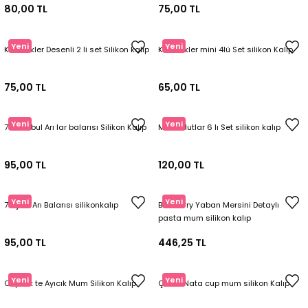
80,00 TL
75,00 TL
Yeni
Yeni
Kelebekler Desenli 2 li set Silikon kalıp
Kelebekler mini 4lü Set silikon Kalıp
75,00 TL
65,00 TL
Yeni
Yeni
7li Tombul Arı lar balarısı Silikon Kalıp
Mini Bulutlar 6 lı Set silikon kalıp
95,00 TL
120,00 TL
Yeni
Yeni
7li Şirin Arı Balarısı silikonkalıp
Blueberry Yaban Mersini Detaylı
pasta mum silikon kalıp
95,00 TL
446,25 TL
Yeni
Yeni
Cupkek te Ayıcık Mum Silikon Kalıp
Çilekli Nata cup mum silikon Kalıp