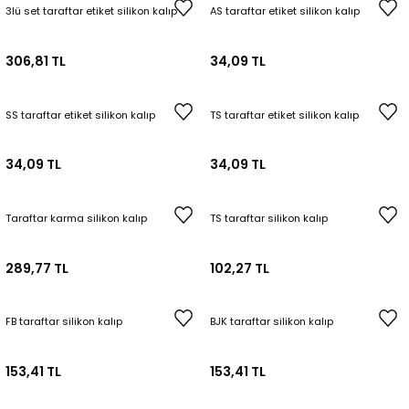
3lü set taraftar etiket silikon kalıp
AS taraftar etiket silikon kalıp
Tepsi / Tabak / Peçetelik Kalıpları
Balon Kalıpları
306,81 TL
34,09 TL
Dekorasyon Aplik Kalıpları
Tütsülük Silikonkalıpları
SS taraftar etiket silikon kalıp
TS taraftar etiket silikon kalıp
Mum Kabı & Mumluk Silikon Kalıpları
34,09 TL
34,09 TL
Pano, Tabanlık Silikon Kalıpları
Taraftar karma silikon kalıp
TS taraftar silikon kalıp
289,77 TL
102,27 TL
FB taraftar silikon kalıp
BJK taraftar silikon kalıp
153,41 TL
153,41 TL