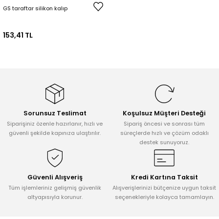
GS taraftar silikon kalıp
153,41 TL
Sorunsuz Teslimat
Koşulsuz Müşteri Desteği
Siparişiniz özenle hazırlanır, hızlı ve
Sipariş öncesi ve sonrası tüm
güvenli şekilde kapınıza ulaştırılır.
süreçlerde hızlı ve çözüm odaklı
destek sunuyoruz.
Güvenli Alışveriş
Kredi Kartına Taksit
Tüm işlemleriniz gelişmiş güvenlik
Alışverişlerinizi bütçenize uygun taksit
altyapısıyla korunur.
seçenekleriyle kolayca tamamlayın.