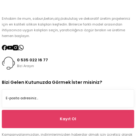
Enhobim ile mum, sabun,beton,alçı,kokulutaş ve dekoratif üretim projeleriniz
için en kaliteli silikon kalıpları keşfedin. Binlerce farklı model arasından
ihtiyacınıza uygun kalıpları seçin, yaratıcılığınızı özgür bırakın ve üretime
hemen başlayın.
0 535 022 16 77
Bizi Arayın
Bizi Gelen Kutunuzda Görmek İster misiniz?
Kayıt Ol
Kampanyalarımızdan, indirimlerimizden haberdar olmak için ücretsiz olarak