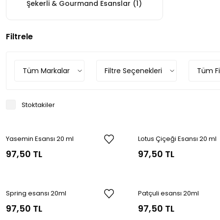
Şekerli & Gourmand Esanslar
(1)
Filtrele
Tüm Markalar
Filtre Seçenekleri
Tüm Fiy
Stoktakiler
Yasemin Esansı 20 ml
Lotus Çiçeği Esansı 20 ml
97,50 TL
97,50 TL
Spring esansı 20ml
Patçuli esansı 20ml
97,50 TL
97,50 TL