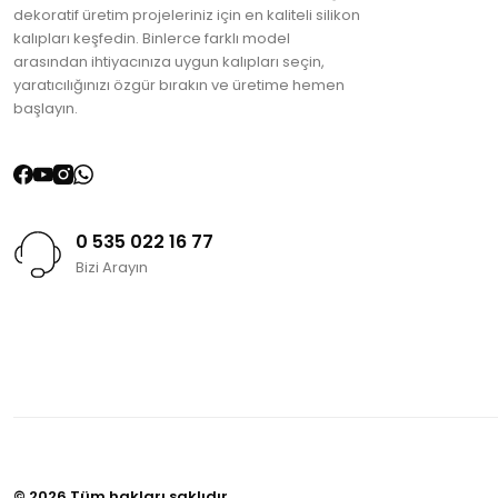
dekoratif üretim projeleriniz için en kaliteli silikon
kalıpları keşfedin. Binlerce farklı model
arasından ihtiyacınıza uygun kalıpları seçin,
yaratıcılığınızı özgür bırakın ve üretime hemen
başlayın.
0 535 022 16 77
Bizi Arayın
© 2026 Tüm hakları saklıdır.