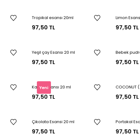
Tropikal esansı 20ml
Limon Esans
97,50 TL
97,50 TL
Yeşil çay Esansı 20 ml
Bebek pudr
97,50 TL
97,50 TL
Kahve esansı 20 ml
COCONUT ( H
Yeni
20 ml
97,50 TL
97,50 TL
Çikolata Esansi 20 ml
Portakal Es
97,50 TL
97,50 TL