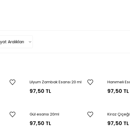
at Aralıkları
Lilyum Zambak Esansı 20 ml
Hanımeli Es
97,50 TL
97,50 TL
Gül esansı 20ml
Kiraz Çiçeğ
97,50 TL
97,50 TL