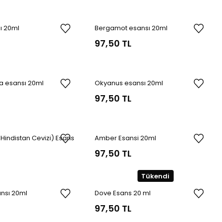
ı 20ml
Bergamot esansı 20ml
97,50 TL
a esansı 20ml
Okyanus esansı 20ml
97,50 TL
indistan Cevizi) Esans
Amber Esansi 20ml
97,50 TL
Tükendi
ansı 20ml
Dove Esans 20 ml
97,50 TL