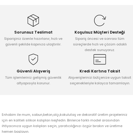
Tepsi / Tabak / Peçetelik Kalıpları
Balon Kalıpları
Dekorasyon Aplik Kalıpları
Sorunsuz Teslimat
Koşulsuz Müşteri Desteği
Tütsülük Silikonkalıpları
Siparişiniz özenle hazırlanır, hızlı ve
Sipariş öncesi ve sonrası tüm
güvenli şekilde kapınıza ulaştırılır.
süreçlerde hızlı ve çözüm odaklı
destek sunuyoruz.
Mum Kabı & Mumluk Silikon Kalıpları
Pano, Tabanlık Silikon Kalıpları
Güvenli Alışveriş
Kredi Kartına Taksit
Tüm işlemleriniz gelişmiş güvenlik
Alışverişlerinizi bütçenize uygun taksit
altyapısıyla korunur.
seçenekleriyle kolayca tamamlayın.
Enhobim ile mum, sabun,beton,alçı,kokulutaş ve dekoratif üretim projeleriniz
için en kaliteli silikon kalıpları keşfedin. Binlerce farklı model arasından
ihtiyacınıza uygun kalıpları seçin, yaratıcılığınızı özgür bırakın ve üretime
hemen başlayın.