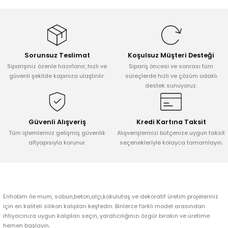
Tepsi / Tabak / Peçetelik Kalıpları
Balon Kalıpları
Dekorasyon Aplik Kalıpları
Sorunsuz Teslimat
Koşulsuz Müşteri Desteği
Tütsülük Silikonkalıpları
Siparişiniz özenle hazırlanır, hızlı ve
Sipariş öncesi ve sonrası tüm
güvenli şekilde kapınıza ulaştırılır.
süreçlerde hızlı ve çözüm odaklı
destek sunuyoruz.
Mum Kabı & Mumluk Silikon Kalıpları
Pano, Tabanlık Silikon Kalıpları
Güvenli Alışveriş
Kredi Kartına Taksit
Tüm işlemleriniz gelişmiş güvenlik
Alışverişlerinizi bütçenize uygun taksit
altyapısıyla korunur.
seçenekleriyle kolayca tamamlayın.
Enhobim ile mum, sabun,beton,alçı,kokulutaş ve dekoratif üretim projeleriniz
için en kaliteli silikon kalıpları keşfedin. Binlerce farklı model arasından
ihtiyacınıza uygun kalıpları seçin, yaratıcılığınızı özgür bırakın ve üretime
hemen başlayın.