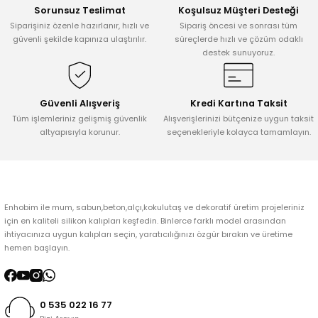
Sorunsuz Teslimat
Koşulsuz Müşteri Desteği
Siparişiniz özenle hazırlanır, hızlı ve
Sipariş öncesi ve sonrası tüm
güvenli şekilde kapınıza ulaştırılır.
süreçlerde hızlı ve çözüm odaklı
destek sunuyoruz.
Güvenli Alışveriş
Kredi Kartına Taksit
Tüm işlemleriniz gelişmiş güvenlik
Alışverişlerinizi bütçenize uygun taksit
altyapısıyla korunur.
seçenekleriyle kolayca tamamlayın.
Enhobim ile mum, sabun,beton,alçı,kokulutaş ve dekoratif üretim projeleriniz
için en kaliteli silikon kalıpları keşfedin. Binlerce farklı model arasından
ihtiyacınıza uygun kalıpları seçin, yaratıcılığınızı özgür bırakın ve üretime
hemen başlayın.
0 535 022 16 77