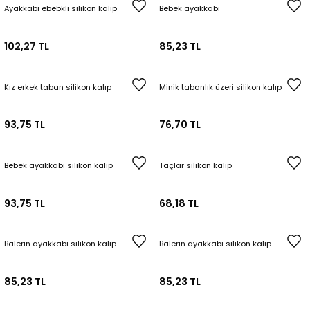
Ayakkabı ebebkli silikon kalıp
Bebek ayakkabı
Tepsi / Tabak / Peçetelik Kalıpları
Balon Kalıpları
102,27 TL
85,23 TL
Dekorasyon Aplik Kalıpları
Tütsülük Silikonkalıpları
Kız erkek taban silikon kalıp
Minik tabanlık üzeri silikon kalıp
Mum Kabı & Mumluk Silikon Kalıpları
93,75 TL
76,70 TL
Pano, Tabanlık Silikon Kalıpları
Bebek ayakkabı silikon kalıp
Taçlar silikon kalıp
93,75 TL
68,18 TL
Balerin ayakkabı silikon kalıp
Balerin ayakkabı silikon kalıp
85,23 TL
85,23 TL