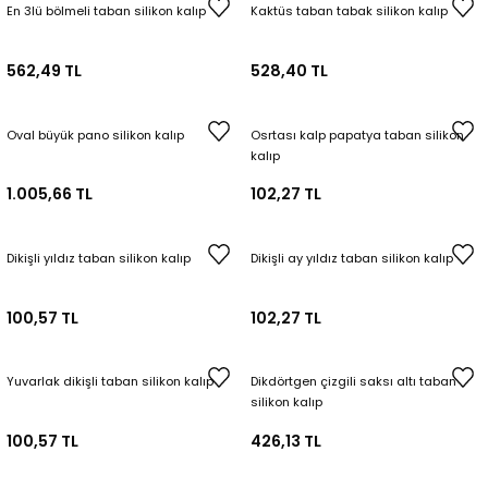
En 3lü bölmeli taban silikon kalıp
Kaktüs taban tabak silikon kalıp
562,49 TL
528,40 TL
Oval büyük pano silikon kalıp
Osrtası kalp papatya taban silikon
kalıp
1.005,66 TL
102,27 TL
Dikişli yıldız taban silikon kalıp
Dikişli ay yıldız taban silikon kalıp
100,57 TL
102,27 TL
Yuvarlak dikişli taban silikon kalıp
Dikdörtgen çizgili saksı altı taban
silikon kalıp
100,57 TL
426,13 TL