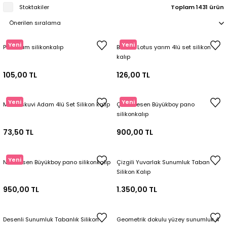
Stoktakiler
Toplam 1431 ürün
Tepsi / Tabak / Peçetelik Kalıpları
Balon Kalıpları
Dekorasyon Aplik Kalıpları
Yeni
Yeni
Puff mum silikonkalıp
Bisküvi Lotus yarım 4lü set silikon
kalıp
Tütsülük Silikonkalıpları
105,00 TL
126,00 TL
Mum Kabı & Mumluk Silikon Kalıpları
Yeni
Yeni
Mini Biskuvi Adam 4lü Set Silikon kalıp
Çilek desen Büyükboy pano
Pano, Tabanlık Silikon Kalıpları
silikonkalıp
73,50 TL
900,00 TL
Yeni
Nar desen Büyükboy pano silikonkalıp
Çizgili Yuvarlak Sunumluk Taban
Silikon Kalıp
950,00 TL
1.350,00 TL
Desenli Sunumluk Tabanlık Silikon
Geometrik dokulu yüzey sunumluk 4