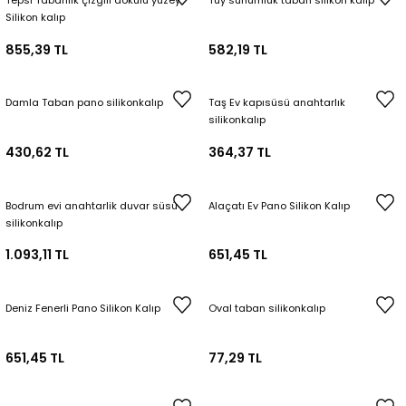
Tepsi Tabanlık çizgili dokulu yüzey
Tüy sunumluk taban silikon kalıp
Silikon kalıp
855,39 TL
582,19 TL
Damla Taban pano silikonkalıp
Taş Ev kapısüsü anahtarlık
silikonkalıp
430,62 TL
364,37 TL
Bodrum evi anahtarlik duvar süsü
Alaçatı Ev Pano Silikon Kalıp
silikonkalıp
1.093,11 TL
651,45 TL
Deniz Fenerli Pano Silikon Kalıp
Oval taban silikonkalıp
651,45 TL
77,29 TL