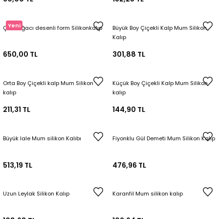
Yeni
Çam Ağacı desenli form Silikonkalıp
Büyük Boy Çiçekli Kalp Mum Silikon
Kalıp
650,00 TL
301,88 TL
Orta Boy Çiçekli kalp Mum Silikon
Küçük Boy Çiçekli Kalp Mum Silikon
kalıp
kalıp
211,31 TL
144,90 TL
Büyük lale Mum silikon Kalıbı
Fiyonklu Gül Demeti Mum Silikon Kalıp
513,19 TL
476,96 TL
Uzun Leylak Silikon Kalıp
Karanfil Mum silikon kalıp