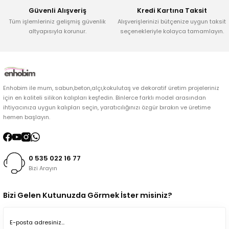
Güvenli Alışveriş
Kredi Kartına Taksit
Tüm işlemleriniz gelişmiş güvenlik
Alışverişlerinizi bütçenize uygun taksit
altyapısıyla korunur.
seçenekleriyle kolayca tamamlayın.
Enhobim ile mum, sabun,beton,alçı,kokulutaş ve dekoratif üretim projeleriniz
için en kaliteli silikon kalıpları keşfedin. Binlerce farklı model arasından
ihtiyacınıza uygun kalıpları seçin, yaratıcılığınızı özgür bırakın ve üretime
hemen başlayın.
0 535 022 16 77
Bizi Arayın
Bizi Gelen Kutunuzda Görmek İster misiniz?