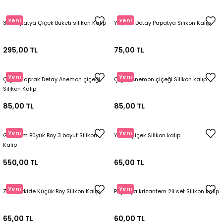
Tepsi / Tabak / Peçetelik Kalıpları
Balon Kalıpları
Yeni
Yeni
3lü Papatya Çiçek Buketi silikon Kalıp
Yaprak Detay Papatya Silikon Kalıp
Dekorasyon Aplik Kalıpları
295,00 TL
75,00 TL
Tütsülük Silikonkalıpları
Yeni
Yeni
Çiçek Yaprak Detay Anemon çiçeği
Çiçek Anemon çiçeği Silikon kalıp
Mum Kabı & Mumluk Silikon Kalıpları
Silikon Kalıp
85,00 TL
85,00 TL
Pano, Tabanlık Silikon Kalıpları
Yeni
Yeni
Gül Mum Büyük Boy 3 boyut Silikon
Yıldız Çiçek Silikon kalıp
Kalıp
550,00 TL
65,00 TL
Yeni
Yeni
Zarif Orkide Küçük Boy Silikon Kalıp
Papatya krizantem 2li set Silikon kalıp
65,00 TL
60,00 TL