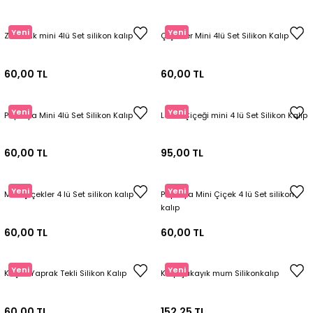
Yeni
Yeni
Zambak mini 4lü Set silikon kalıp
Çiçekler Mini 4lü Set Silikon Kalıp
60,00 TL
60,00 TL
Yeni
Yeni
Papatya Mini 4lü Set Silikon Kalıp
Lotus Çiçeği mini 4 lü Set Silikon Kalıp
60,00 TL
95,00 TL
Yeni
Yeni
Mini Çiçekler 4 lü Set silikon kalıp
Papatya Mini Çiçek 4 lü Set silikon
kalıp
60,00 TL
60,00 TL
Yeni
Yeni
Küçük Yaprak Tekli Silikon Kalıp
Kalp Şakayık mum Silikonkalıp
60,00 TL
152,25 TL