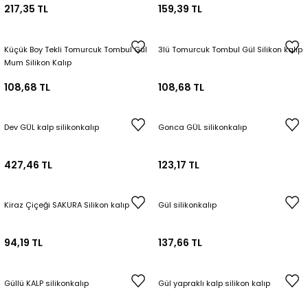
217,35 TL
159,39 TL
Küçük Boy Tekli Tomurcuk Tombul Gül
3lü Tomurcuk Tombul Gül Silikon kalıp
Mum Silikon Kalıp
108,68 TL
108,68 TL
Dev GÜL kalp silikonkalıp
Gonca GÜL silikonkalıp
427,46 TL
123,17 TL
Kiraz Çiçeği SAKURA Silikon kalıp
Gül silikonkalıp
94,19 TL
137,66 TL
Güllü KALP silikonkalıp
Gül yapraklı kalp silikon kalıp