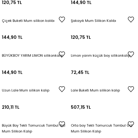
120,75 TL
144,90 TL
Çiçek Buketi Mum silikon kalıbı
Şakayık Mum Silikon Kalıbı
144,90 TL
120,75 TL
BÜYÜKBOY YARIM LIMON silikonkalıp
Limon yarım küçük boy silikonkalıp
144,90 TL
72,45 TL
Uzun Lale Mum silikon kalıp
Lale Buketi Mum silikon kalıp
210,11 TL
507,15 TL
Büyük Boy Tekli Tomurcuk Tombul Gül
Orta boy Tekli Tomurcuk Tombul Gül
Mum Silikon Kalıp
Mum Silikon Kalıp