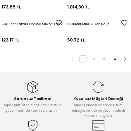
173,88 TL
1.014,30 TL
Sukulent Kaktüs Obtusa Silikon Kalıp
Sukulent Mini Silikon Kalıp
123,17 TL
50,72 TL
1
2
3
4
Sorunsuz Teslimat
Koşulsuz Müşteri Desteği
Siparişiniz özenle hazırlanır, hızlı ve
Sipariş öncesi ve sonrası tüm
güvenli şekilde kapınıza ulaştırılır.
süreçlerde hızlı ve çözüm odaklı
destek sunuyoruz.