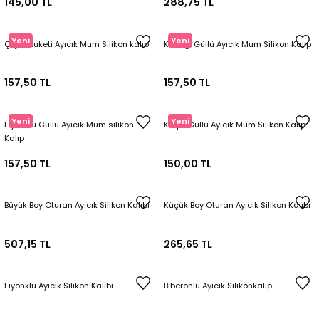
145,00 TL
288,75 TL
Yeni
Yeni
Çiçek Buketi Ayıcık Mum Silikon kalıp
Kucağı Güllü Ayıcık Mum Silikon Kalıp
157,50 TL
157,50 TL
Yeni
Yeni
Fiyonklu Güllü Ayıcık Mum silikon
Kalpli Güllü Ayıcık Mum Silikon Kalıp
Kalıp
157,50 TL
150,00 TL
Büyük Boy Oturan Ayıcık Silikon Kalıbı
Küçük Boy Oturan Ayıcık Silikon Kalıbı
507,15 TL
265,65 TL
Fiyonklu Ayıcık Silikon Kalıbı
Biberonlu Ayıcık Silikonkalıp