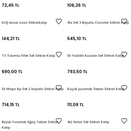
72,45 TL
106,26 TL
KUŞ duvar süsü Silikonkalıp
4lü Set 3 Boyutlu Civcivler Silikon kalıp
144,21 TL
545,10 TL
7 li Tulumlu Filler Set Silikon Kalıp
5li Yastıklı Kuzular Set Silikon Kalıp
690,00 TL
793,50 TL
5li Maşa Ayı Set 2 boyutlu Silikon kalıp
Küçük yuvarlak Taban Silikon Kalıp
714,15 TL
111,09 TL
Büyük Yuvarlak Ağaç Taban Silikon
4lü Aslan Set Silikon Kalıp
Kalıp