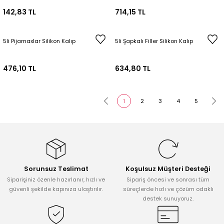
142,83 TL
714,15 TL
5li Pijamaxlar Silikon Kalıp
5li Şapkalı Filler Silikon Kalıp
476,10 TL
634,80 TL
1
2
3
4
5
Sorunsuz Teslimat
Koşulsuz Müşteri Desteği
Siparişiniz özenle hazırlanır, hızlı ve
Sipariş öncesi ve sonrası tüm
güvenli şekilde kapınıza ulaştırılır.
süreçlerde hızlı ve çözüm odaklı
destek sunuyoruz.