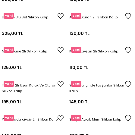
Yeni
Yeni
Unicorn 3lü Set Silikon Kalıp
Ayıcık Oturan 2li Silikon Kalıp
325,00 TL
130,00 TL
Yeni
Yeni
Mini Mouse 2li Silikon Kalıp
Küçük tavşan 2li Silikon Kalıp
125,00 TL
110,00 TL
Yeni
Yeni
Tavşan 2li Uzun Kulak Ve Oturan
Yumurta İçinde tavşanlar Silikon
Silikon Kalıp
Kalıp
195,00 TL
145,00 TL
Yeni
Yeni
Yumurtada civciv 2li Silikon Kalıp
Sevgili Ayıcık Mum Silikon kalıp