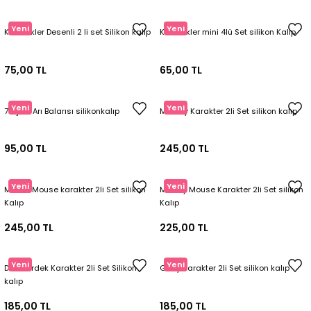
Tepsi / Tabak / Peçetelik Kalıpları
Balon Kalıpları
Yeni
Yeni
Kelebekler Desenli 2 li set Silikon kalıp
Kelebekler mini 4lü Set silikon Kalıp
Dekorasyon Aplik Kalıpları
75,00 TL
65,00 TL
Tütsülük Silikonkalıpları
Yeni
Yeni
7li Şirin Arı Balarısı silikonkalıp
Melody Karakter 2li Set silikon kalıp
Mum Kabı & Mumluk Silikon Kalıpları
95,00 TL
245,00 TL
Pano, Tabanlık Silikon Kalıpları
Yeni
Yeni
Minnie Mouse karakter 2li Set silikon
Mickey Mouse Karakter 2li Set silikon
Kalıp
Kalıp
245,00 TL
225,00 TL
Yeni
Yeni
Duck Ördek Karakter 2li Set Silikon
Goffy Karakter 2li Set silikon kalıp
kalıp
185,00 TL
185,00 TL