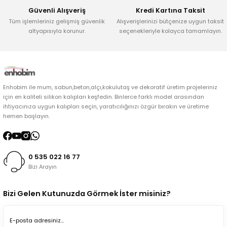
Güvenli Alışveriş
Kredi Kartına Taksit
Tüm işlemleriniz gelişmiş güvenlik
Alışverişlerinizi bütçenize uygun taksit
altyapısıyla korunur.
seçenekleriyle kolayca tamamlayın.
Enhobim ile mum, sabun,beton,alçı,kokulutaş ve dekoratif üretim projeleriniz
için en kaliteli silikon kalıpları keşfedin. Binlerce farklı model arasından
ihtiyacınıza uygun kalıpları seçin, yaratıcılığınızı özgür bırakın ve üretime
hemen başlayın.
0 535 022 16 77
Bizi Arayın
Bizi Gelen Kutunuzda Görmek İster misiniz?