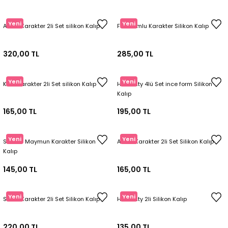
Yeni
Yeni
Aslan Karakter 2li Set silikon Kalıp
Fil Tulumlu Karakter Silikon Kalıp
320,00 TL
285,00 TL
Yeni
Yeni
Kedi Karakter 2li Set silikon Kalıp
Hello Kity 4lü Set ince form Silikon
Kalıp
165,00 TL
195,00 TL
Yeni
Yeni
Sevimli Maymun Karakter Silikon
Aslan Karakter 2li Set Silikon Kalıp
Kalıp
145,00 TL
165,00 TL
Yeni
Yeni
Stitch Karakter 2li Set Silikon Kalıp
Hello Kity 2li Silikon Kalıp
220,00 TL
135,00 TL