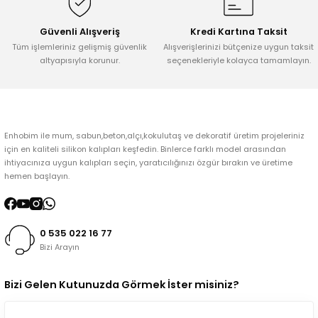
Ürün fiyatı diğer sitelerden daha pahalı.
Bu ürüne benzer farklı alternatifler olmalı.
Güvenli Alışveriş
Kredi Kartına Taksit
Tüm işlemleriniz gelişmiş güvenlik
Alışverişlerinizi bütçenize uygun taksit
altyapısıyla korunur.
seçenekleriyle kolayca tamamlayın.
Gönder
Enhobim ile mum, sabun,beton,alçı,kokulutaş ve dekoratif üretim projeleriniz
için en kaliteli silikon kalıpları keşfedin. Binlerce farklı model arasından
ihtiyacınıza uygun kalıpları seçin, yaratıcılığınızı özgür bırakın ve üretime
hemen başlayın.
0 535 022 16 77
Bizi Arayın
Bizi Gelen Kutunuzda Görmek İster misiniz?