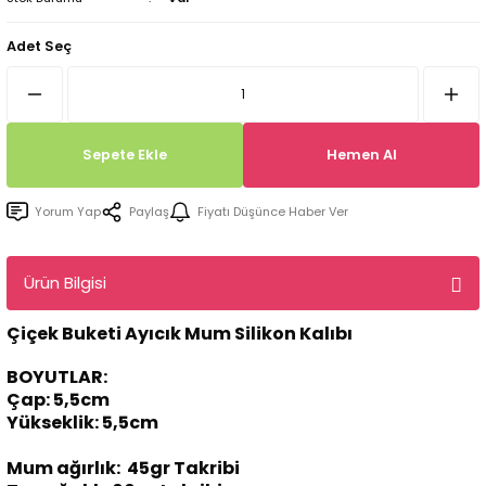
Tepsi / Tabak / Peçetelik Kalıpları
Balon Kalıpları
Adet Seç
Dekorasyon Aplik Kalıpları
Tütsülük Silikonkalıpları
Sepete Ekle
Hemen Al
Mum Kabı & Mumluk Silikon Kalıpları
Yorum Yap
Paylaş
Fiyatı Düşünce Haber Ver
Pano, Tabanlık Silikon Kalıpları
Ürün Bilgisi
Çiçek Buketi Ayıcık Mum Silikon Kalıbı
BOYUTLAR:
Çap: 5,5cm
Yükseklik: 5,5cm
Mum ağırlık: 45gr Takribi