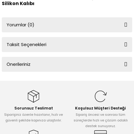
Silikon Kalıbı
Yorumlar (0)
Taksit Seçenekleri
Bu ürüne ilk yorumu siz yapın!
Önerileriniz
Yorum Yaz
Bu ürünün fiyat bilgisi, resim, ürün açıklamalarında ve diğer
konularda yetersiz gördüğünüz noktaları öneri formunu kullanarak
tarafımıza iletebilirsiniz.
Görüş ve önerileriniz için teşekkür ederiz.
Sorunsuz Teslimat
Koşulsuz Müşteri Desteği
Ürün resmi kalitesiz, bozuk veya görüntülenemiyor.
Siparişiniz özenle hazırlanır, hızlı ve
Sipariş öncesi ve sonrası tüm
Ürün açıklamasında eksik bilgiler bulunuyor.
güvenli şekilde kapınıza ulaştırılır.
süreçlerde hızlı ve çözüm odaklı
destek sunuyoruz.
Ürün bilgilerinde hatalar bulunuyor.