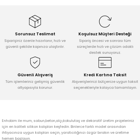
Tepsi / Tabak / Peçetelik Kalıpları
Balon Kalıpları
Dekorasyon Aplik Kalıpları
Sorunsuz Teslimat
Koşulsuz Müşteri Desteği
Tütsülük Silikonkalıpları
Siparişiniz özenle hazırlanır, hızlı ve
Sipariş öncesi ve sonrası tüm
güvenli şekilde kapınıza ulaştırılır.
süreçlerde hızlı ve çözüm odaklı
destek sunuyoruz.
Mum Kabı & Mumluk Silikon Kalıpları
Pano, Tabanlık Silikon Kalıpları
Güvenli Alışveriş
Kredi Kartına Taksit
Tüm işlemleriniz gelişmiş güvenlik
Alışverişlerinizi bütçenize uygun taksit
altyapısıyla korunur.
seçenekleriyle kolayca tamamlayın.
Enhobim ile mum, sabun,beton,alçı,kokulutaş ve dekoratif üretim projeleriniz
için en kaliteli silikon kalıpları keşfedin. Binlerce farklı model arasından
ihtiyacınıza uygun kalıpları seçin, yaratıcılığınızı özgür bırakın ve üretime
hemen başlayın.