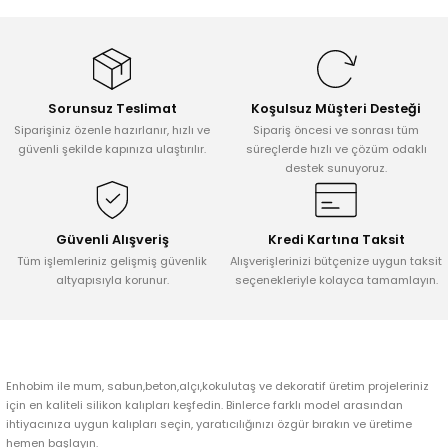
Tepsi / Tabak / Peçetelik Kalıpları
Balon Kalıpları
Dekorasyon Aplik Kalıpları
Sorunsuz Teslimat
Koşulsuz Müşteri Desteği
Tütsülük Silikonkalıpları
Siparişiniz özenle hazırlanır, hızlı ve
Sipariş öncesi ve sonrası tüm
güvenli şekilde kapınıza ulaştırılır.
süreçlerde hızlı ve çözüm odaklı
destek sunuyoruz.
Mum Kabı & Mumluk Silikon Kalıpları
Pano, Tabanlık Silikon Kalıpları
Güvenli Alışveriş
Kredi Kartına Taksit
Tüm işlemleriniz gelişmiş güvenlik
Alışverişlerinizi bütçenize uygun taksit
altyapısıyla korunur.
seçenekleriyle kolayca tamamlayın.
Enhobim ile mum, sabun,beton,alçı,kokulutaş ve dekoratif üretim projeleriniz
için en kaliteli silikon kalıpları keşfedin. Binlerce farklı model arasından
ihtiyacınıza uygun kalıpları seçin, yaratıcılığınızı özgür bırakın ve üretime
hemen başlayın.