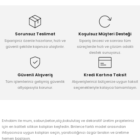
Tepsi / Tabak / Peçetelik Kalıpları
Balon Kalıpları
Dekorasyon Aplik Kalıpları
Sorunsuz Teslimat
Koşulsuz Müşteri Desteği
Tütsülük Silikonkalıpları
Siparişiniz özenle hazırlanır, hızlı ve
Sipariş öncesi ve sonrası tüm
güvenli şekilde kapınıza ulaştırılır.
süreçlerde hızlı ve çözüm odaklı
destek sunuyoruz.
Mum Kabı & Mumluk Silikon Kalıpları
Pano, Tabanlık Silikon Kalıpları
Güvenli Alışveriş
Kredi Kartına Taksit
Tüm işlemleriniz gelişmiş güvenlik
Alışverişlerinizi bütçenize uygun taksit
altyapısıyla korunur.
seçenekleriyle kolayca tamamlayın.
Enhobim ile mum, sabun,beton,alçı,kokulutaş ve dekoratif üretim projeleriniz
için en kaliteli silikon kalıpları keşfedin. Binlerce farklı model arasından
ihtiyacınıza uygun kalıpları seçin, yaratıcılığınızı özgür bırakın ve üretime
hemen başlayın.