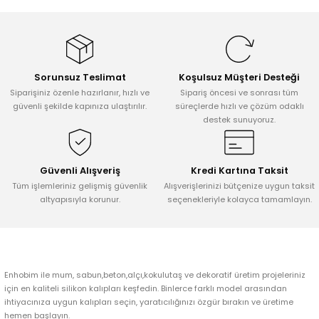
Tepsi / Tabak / Peçetelik Kalıpları
Balon Kalıpları
Dekorasyon Aplik Kalıpları
Sorunsuz Teslimat
Koşulsuz Müşteri Desteği
Tütsülük Silikonkalıpları
Siparişiniz özenle hazırlanır, hızlı ve
Sipariş öncesi ve sonrası tüm
güvenli şekilde kapınıza ulaştırılır.
süreçlerde hızlı ve çözüm odaklı
destek sunuyoruz.
Mum Kabı & Mumluk Silikon Kalıpları
Pano, Tabanlık Silikon Kalıpları
Güvenli Alışveriş
Kredi Kartına Taksit
Tüm işlemleriniz gelişmiş güvenlik
Alışverişlerinizi bütçenize uygun taksit
altyapısıyla korunur.
seçenekleriyle kolayca tamamlayın.
Enhobim ile mum, sabun,beton,alçı,kokulutaş ve dekoratif üretim projeleriniz
için en kaliteli silikon kalıpları keşfedin. Binlerce farklı model arasından
ihtiyacınıza uygun kalıpları seçin, yaratıcılığınızı özgür bırakın ve üretime
hemen başlayın.