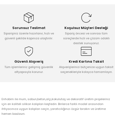
Tepsi / Tabak / Peçetelik Kalıpları
Balon Kalıpları
Dekorasyon Aplik Kalıpları
Sorunsuz Teslimat
Koşulsuz Müşteri Desteği
Tütsülük Silikonkalıpları
Siparişiniz özenle hazırlanır, hızlı ve
Sipariş öncesi ve sonrası tüm
güvenli şekilde kapınıza ulaştırılır.
süreçlerde hızlı ve çözüm odaklı
destek sunuyoruz.
Mum Kabı & Mumluk Silikon Kalıpları
Pano, Tabanlık Silikon Kalıpları
Güvenli Alışveriş
Kredi Kartına Taksit
Tüm işlemleriniz gelişmiş güvenlik
Alışverişlerinizi bütçenize uygun taksit
altyapısıyla korunur.
seçenekleriyle kolayca tamamlayın.
Enhobim ile mum, sabun,beton,alçı,kokulutaş ve dekoratif üretim projeleriniz
için en kaliteli silikon kalıpları keşfedin. Binlerce farklı model arasından
ihtiyacınıza uygun kalıpları seçin, yaratıcılığınızı özgür bırakın ve üretime
hemen başlayın.