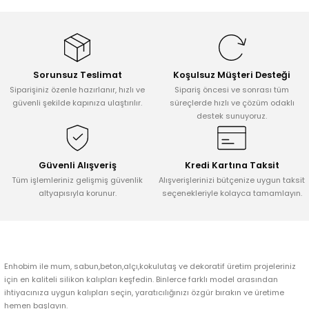
Tepsi / Tabak / Peçetelik Kalıpları
Balon Kalıpları
Dekorasyon Aplik Kalıpları
Sorunsuz Teslimat
Koşulsuz Müşteri Desteği
Tütsülük Silikonkalıpları
Siparişiniz özenle hazırlanır, hızlı ve
Sipariş öncesi ve sonrası tüm
güvenli şekilde kapınıza ulaştırılır.
süreçlerde hızlı ve çözüm odaklı
destek sunuyoruz.
Mum Kabı & Mumluk Silikon Kalıpları
Pano, Tabanlık Silikon Kalıpları
Güvenli Alışveriş
Kredi Kartına Taksit
Tüm işlemleriniz gelişmiş güvenlik
Alışverişlerinizi bütçenize uygun taksit
altyapısıyla korunur.
seçenekleriyle kolayca tamamlayın.
Enhobim ile mum, sabun,beton,alçı,kokulutaş ve dekoratif üretim projeleriniz
için en kaliteli silikon kalıpları keşfedin. Binlerce farklı model arasından
ihtiyacınıza uygun kalıpları seçin, yaratıcılığınızı özgür bırakın ve üretime
hemen başlayın.