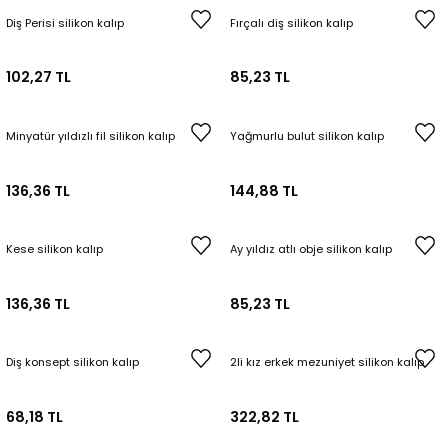
Diş Perisi silikon kalıp
Fırçalı diş silikon kalıp
102,27 TL
85,23 TL
Minyatür yıldızlı fil silikon kalıp
Yağmurlu bulut silikon kalıp
136,36 TL
144,88 TL
Kese silikon kalıp
Ay yıldız atlı obje silikon kalıp
136,36 TL
85,23 TL
Diş konsept silikon kalıp
2li kız erkek mezuniyet silikon kalıp
68,18 TL
322,82 TL