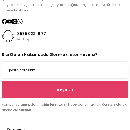
ihtiyacınıza uygun kalıpları seçin, yaratıcılığınızı özgür bırakın ve üretime
hemen başlayın.
0 535 022 16 77
Bizi Arayın
Bizi Gelen Kutunuzda Görmek İster misiniz?
Kayıt Ol
Kampanyalarımızdan, indirimlerimizden haberdar olmak için ücretsiz olarak
abone olabilirsiniz.
Kategoriler