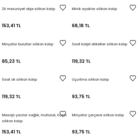
2li mezuniyet obje silikon kalıp
Minik ayaklar silikon kalıp
153,41 TL
68,18 TL
Minyatür bulutlar silikon kalıp
Saat kalpli etiketler silikon kalıp
85,23 TL
119,32 TL
Saat ok silikon kalıp
Uçurtma silikon kalıp
119,32 TL
93,75 TL
Mesajlı yazılar sağlık, mutluluk, huzur
Minyatür çerçeve silikon kalıp
silikon kalıp
153,41 TL
93,75 TL