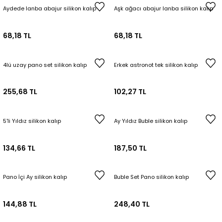
Aydede lanba abajur silikon kalıp
Aşk ağacı abajur lanba silikon kalıp
68,18 TL
68,18 TL
4lü uzay pano set silikon kalıp
Erkek astronot tek silikon kalıp
255,68 TL
102,27 TL
5'li Yıldız silikon kalıp
Ay Yıldız Buble silikon kalıp
134,66 TL
187,50 TL
Pano İçi Ay silikon kalıp
Buble Set Pano silikon kalıp
144,88 TL
248,40 TL