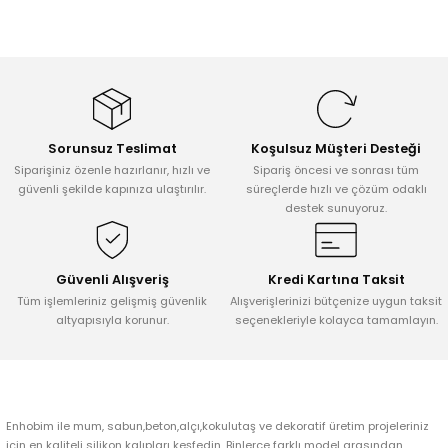
Sorunsuz Teslimat
Koşulsuz Müşteri Desteği
Siparişiniz özenle hazırlanır, hızlı ve
Sipariş öncesi ve sonrası tüm
güvenli şekilde kapınıza ulaştırılır.
süreçlerde hızlı ve çözüm odaklı
destek sunuyoruz.
Güvenli Alışveriş
Kredi Kartına Taksit
Tüm işlemleriniz gelişmiş güvenlik
Alışverişlerinizi bütçenize uygun taksit
altyapısıyla korunur.
seçenekleriyle kolayca tamamlayın.
Enhobim ile mum, sabun,beton,alçı,kokulutaş ve dekoratif üretim projeleriniz
için en kaliteli silikon kalıpları keşfedin. Binlerce farklı model arasından