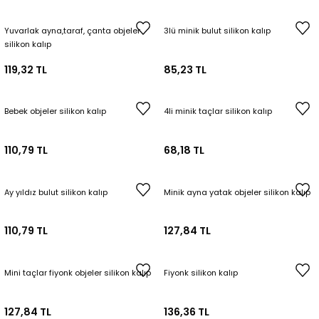
Yuvarlak ayna,taraf, çanta objeler
3lü minik bulut silikon kalıp
silikon kalıp
119,32 TL
85,23 TL
Bebek objeler silikon kalıp
4li minik taçlar silikon kalıp
110,79 TL
68,18 TL
Ay yıldız bulut silikon kalıp
Minik ayna yatak objeler silikon kalıp
110,79 TL
127,84 TL
Mini taçlar fiyonk objeler silikon kalıp
Fiyonk silikon kalıp
127,84 TL
136,36 TL