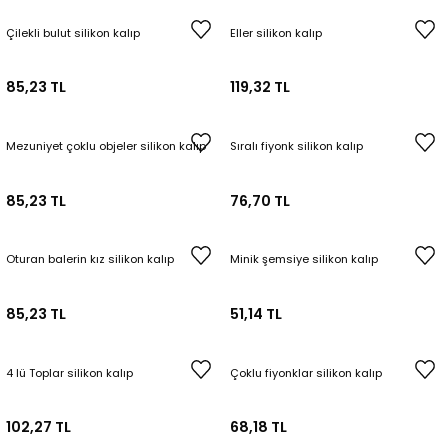
Çilekli bulut silikon kalıp
Eller silikon kalıp
85,23 TL
119,32 TL
Mezuniyet çoklu objeler silikon kalıp
Sıralı fiyonk silikon kalıp
85,23 TL
76,70 TL
Oturan balerin kız silikon kalıp
Minik şemsiye silikon kalıp
85,23 TL
51,14 TL
4 lü Toplar silikon kalıp
Çoklu fiyonklar silikon kalıp
102,27 TL
68,18 TL