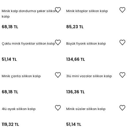
Minik kalp dondurma şeker silikon
Minik kitaplar silikon kalıp
kalıp
68,18 TL
85,23 TL
Çoklu minik fiyonklar silikon kalıp
Büyük fiyonk silikon kalıp
51,14 TL
134,66 TL
Minik çanta silikon kalıp
3lü mini vazolar silikon kalıp
68,18 TL
136,36 TL
4lü ayak silikon kalıp
Minik süsler silikon kalıp
119,32 TL
51,14 TL