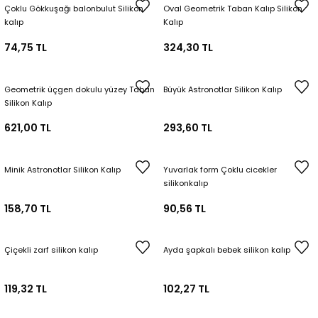
Çoklu Gökkuşağı balonbulut Silikon
Oval Geometrik Taban Kalıp Silikon
Tepsi / Tabak / Peçetelik Kalıpları
Balon Kalıpları
kalıp
Kalıp
74,75 TL
324,30 TL
Dekorasyon Aplik Kalıpları
Tütsülük Silikonkalıpları
Geometrik üçgen dokulu yüzey Taban
Büyük Astronotlar Silikon Kalıp
Silikon Kalıp
Mum Kabı & Mumluk Silikon Kalıpları
621,00 TL
293,60 TL
Pano, Tabanlık Silikon Kalıpları
Minik Astronotlar Silikon Kalıp
Yuvarlak form Çoklu cicekler
silikonkalıp
158,70 TL
90,56 TL
Çiçekli zarf silikon kalıp
Ayda şapkalı bebek silikon kalıp
119,32 TL
102,27 TL