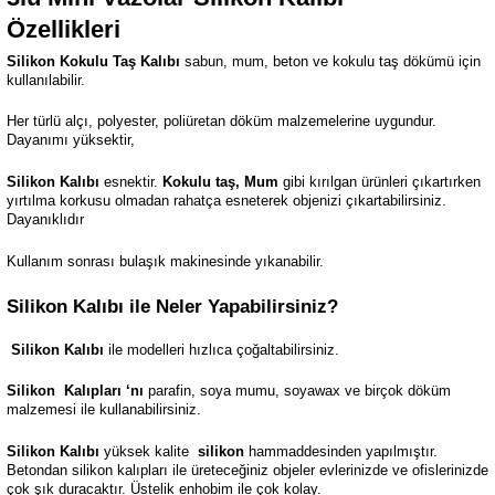
Özellikleri
Silikon Kokulu Taş Kalıbı
sabun, mum, beton ve kokulu taş dökümü için
kullanılabilir.
Her türlü alçı, polyester, poliüretan döküm malzemelerine uygundur.
Dayanımı yüksektir,
Silikon Kalıbı
esnektir.
Kokulu taş, Mum
gibi kırılgan ürünleri çıkartırken
yırtılma korkusu olmadan rahatça esneterek objenizi çıkartabilirsiniz.
Dayanıklıdır
Kullanım sonrası bulaşık makinesinde yıkanabilir.
Silikon Kalıbı ile Neler Yapabilirsiniz?
Silikon Kalıbı
ile modelleri hızlıca çoğaltabilirsiniz.
Silikon
Kalıpları ‘nı
parafin, soya mumu, soyawax ve birçok döküm
malzemesi ile kullanabilirsiniz.
Silikon Kalıbı
yüksek kalite
silikon
hammaddesinden yapılmıştır.
Betondan silikon kalıpları ile üreteceğiniz objeler evlerinizde ve ofislerinizde
çok şık duracaktır. Üstelik enhobim ile çok kolay.