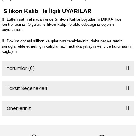
Silikon Kalıbı ile İlgili UYARILAR
!!! Lütfen satın almadan önce
Silikon Kalıbı
boyutlarını DİKKATlice
kontrol ediniz. Ölçüler,
silikon kalıp
ile elde edeceğiniz objenin
boyutlarıdır.
!!! Döküm öncesi silikon kalıplarınızı temizleyiniz. daha net ve temiz
sonuçlar elde etmek için kalıplarınızı mutlaka yıkayın ve iyice kurumasını
sağlayın.
Yorumlar (0)
Taksit Seçenekleri
Bu ürüne ilk yorumu siz yapın!
Önerileriniz
Yorum Yaz
Bu ürünün fiyat bilgisi, resim, ürün açıklamalarında ve diğer
konularda yetersiz gördüğünüz noktaları öneri formunu kullanarak
tarafımıza iletebilirsiniz.