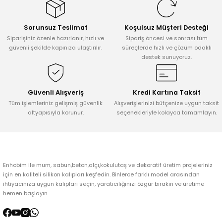
Görüş ve önerileriniz için teşekkür ederiz.
Sorunsuz Teslimat
Koşulsuz Müşteri Desteği
Ürün resmi kalitesiz, bozuk veya görüntülenemiyor.
Siparişiniz özenle hazırlanır, hızlı ve
Sipariş öncesi ve sonrası tüm
Ürün açıklamasında eksik bilgiler bulunuyor.
güvenli şekilde kapınıza ulaştırılır.
süreçlerde hızlı ve çözüm odaklı
destek sunuyoruz.
Ürün bilgilerinde hatalar bulunuyor.
Ürün fiyatı diğer sitelerden daha pahalı.
Bu ürüne benzer farklı alternatifler olmalı.
Güvenli Alışveriş
Kredi Kartına Taksit
Tüm işlemleriniz gelişmiş güvenlik
Alışverişlerinizi bütçenize uygun taksit
altyapısıyla korunur.
seçenekleriyle kolayca tamamlayın.
Gönder
Enhobim ile mum, sabun,beton,alçı,kokulutaş ve dekoratif üretim projeleriniz
için en kaliteli silikon kalıpları keşfedin. Binlerce farklı model arasından
ihtiyacınıza uygun kalıpları seçin, yaratıcılığınızı özgür bırakın ve üretime
hemen başlayın.