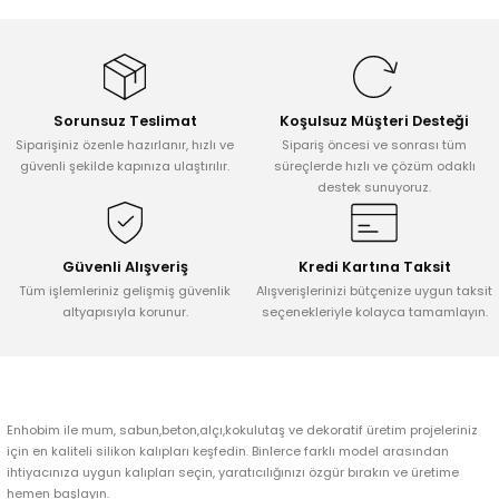
Tepsi / Tabak / Peçetelik Kalıpları
Balon Kalıpları
Dekorasyon Aplik Kalıpları
Sorunsuz Teslimat
Koşulsuz Müşteri Desteği
Tütsülük Silikonkalıpları
Siparişiniz özenle hazırlanır, hızlı ve
Sipariş öncesi ve sonrası tüm
güvenli şekilde kapınıza ulaştırılır.
süreçlerde hızlı ve çözüm odaklı
destek sunuyoruz.
Mum Kabı & Mumluk Silikon Kalıpları
Pano, Tabanlık Silikon Kalıpları
Güvenli Alışveriş
Kredi Kartına Taksit
Tüm işlemleriniz gelişmiş güvenlik
Alışverişlerinizi bütçenize uygun taksit
altyapısıyla korunur.
seçenekleriyle kolayca tamamlayın.
Enhobim ile mum, sabun,beton,alçı,kokulutaş ve dekoratif üretim projeleriniz
için en kaliteli silikon kalıpları keşfedin. Binlerce farklı model arasından
ihtiyacınıza uygun kalıpları seçin, yaratıcılığınızı özgür bırakın ve üretime
hemen başlayın.