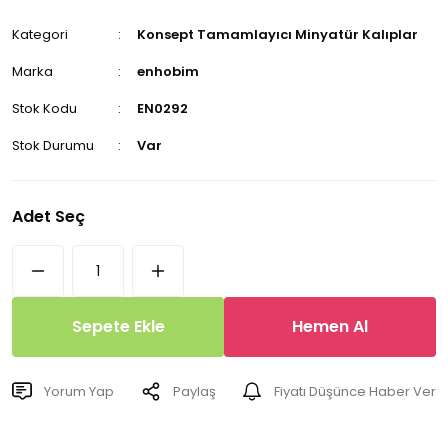
Kategori
Konsept Tamamlayıcı Minyatür Kalıplar
Marka
enhobim
Stok Kodu
EN0292
Stok Durumu
Var
Adet Seç
Sepete Ekle
Hemen Al
Yorum Yap
Paylaş
Fiyatı Düşünce Haber Ver