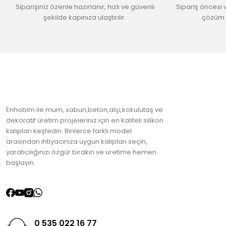
Siparişiniz özenle hazırlanır, hızlı ve güvenli
Sipariş öncesi 
Bu ürüne benzer farklı alternatifler olmalı.
şekilde kapınıza ulaştırılır.
çözüm 
Enhobim ile mum, sabun,beton,alçı,kokulutaş ve
dekoratif üretim projeleriniz için en kaliteli silikon
kalıpları keşfedin. Binlerce farklı model
arasından ihtiyacınıza uygun kalıpları seçin,
yaratıcılığınızı özgür bırakın ve üretime hemen
başlayın.
0 535 022 16 77