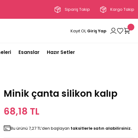
Sipariş Takip
Kargo Takip
Kayıt Ol,
Giriş Yap
eleri
Esanslar
Hazır Setler
Minik çanta silikon kalıp
68,18 TL
Bu ürünü 7,27 TL’den başlayan
taksitlerle satın alabilirsiniz.