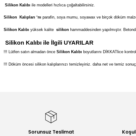
Silikon Kalıbı
ile modelleri hızlıca çoğaltabilirsiniz.
Silikon
Kalıpları ‘nı
parafin, soya mumu, soyawax ve birçok döküm malzeme
Silikon Kalıbı
yüksek kalite
silikon
hammaddesinden yapılmıştır. Betondan s
Silikon Kalıbı ile İlgili UYARILAR
!!! Lütfen satın almadan önce
Silikon Kalıbı
boyutlarını DİKKATlice kontrol
!!! Döküm öncesi silikon kalıplarınızı temizleyiniz. daha net ve temiz sonuç
Bu ürünün fiyat bilgisi, resim, ürün açıklamalarında ve diğer konular
Görüş ve önerileriniz için teşekkür ederiz.
Ürün resmi kalitesiz, bozuk veya görüntülenemiyor.
Ürün açıklamasında eksik bilgiler bulunuyor.
Ürün bilgilerinde hatalar bulunuyor.
Sorunsuz Teslimat
Koşul
Ürün fiyatı diğer sitelerden daha pahalı.