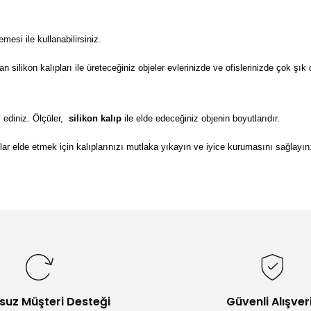
si ile kullanabilirsiniz.
ilikon kalıpları ile üreteceğiniz objeler evlerinizde ve ofislerinizde çok şık 
 ediniz. Ölçüler,
silikon kalıp
ile elde edeceğiniz objenin boyutlarıdır.
lar elde etmek için kalıplarınızı mutlaka yıkayın ve iyice kurumasını sağlayın
da yetersiz gördüğünüz noktaları öneri formunu kullanarak tarafımıza il
Bu ürüne ilk yorumu siz yapın!
Yorum Yaz
suz Müşteri Desteği
Güvenli Alışver