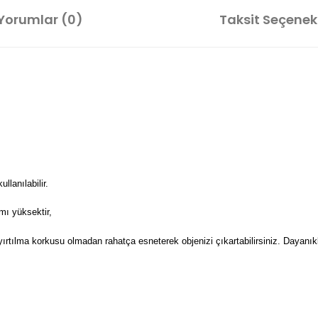
Yorumlar (0)
Taksit Seçenekl
lanılabilir.
mı yüksektir,
 yırtılma korkusu olmadan rahatça esneterek objenizi çıkartabilirsiniz. Dayanıkl