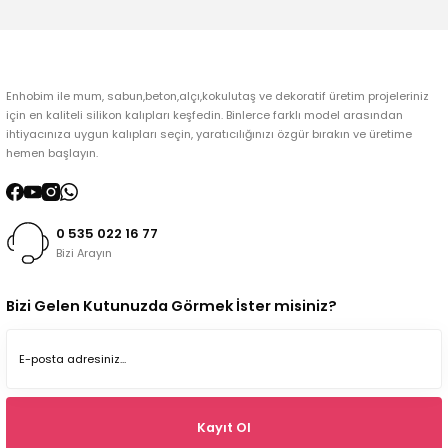
Gönder
Enhobim ile mum, sabun,beton,alçı,kokulutaş ve dekoratif üretim projeleriniz
için en kaliteli silikon kalıpları keşfedin. Binlerce farklı model arasından
ihtiyacınıza uygun kalıpları seçin, yaratıcılığınızı özgür bırakın ve üretime
hemen başlayın.
0 535 022 16 77
Bizi Arayın
Bizi Gelen Kutunuzda Görmek İster misiniz?
Kayıt Ol