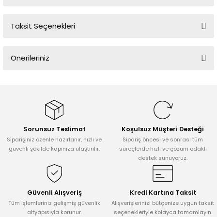
Taksit Seçenekleri
Bu ürüne ilk yorumu siz yapın!
Önerileriniz
Yorum Yaz
Bu ürünün fiyat bilgisi, resim, ürün açıklamalarında ve diğer
konularda yetersiz gördüğünüz noktaları öneri formunu kullanarak
tarafımıza iletebilirsiniz.
Görüş ve önerileriniz için teşekkür ederiz.
Sorunsuz Teslimat
Koşulsuz Müşteri Desteği
Ürün resmi kalitesiz, bozuk veya görüntülenemiyor.
Siparişiniz özenle hazırlanır, hızlı ve
Sipariş öncesi ve sonrası tüm
Ürün açıklamasında eksik bilgiler bulunuyor.
güvenli şekilde kapınıza ulaştırılır.
süreçlerde hızlı ve çözüm odaklı
destek sunuyoruz.
Ürün bilgilerinde hatalar bulunuyor.
Ürün fiyatı diğer sitelerden daha pahalı.
Bu ürüne benzer farklı alternatifler olmalı.
Güvenli Alışveriş
Kredi Kartına Taksit
Tüm işlemleriniz gelişmiş güvenlik
Alışverişlerinizi bütçenize uygun taksit
altyapısıyla korunur.
seçenekleriyle kolayca tamamlayın.