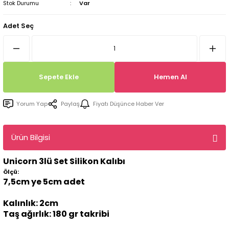
Stok Durumu
Var
Tepsi / Tabak / Peçetelik Kalıpları
Balon Kalıpları
Adet Seç
Dekorasyon Aplik Kalıpları
Tütsülük Silikonkalıpları
Sepete Ekle
Hemen Al
Mum Kabı & Mumluk Silikon Kalıpları
Yorum Yap
Paylaş
Fiyatı Düşünce Haber Ver
Pano, Tabanlık Silikon Kalıpları
Ürün Bilgisi
Unicorn 3lü Set Silikon Kalıbı
Ölçü:
7,5cm ye 5cm adet
Kalınlık: 2cm
Taş ağırlık: 180 gr takribi