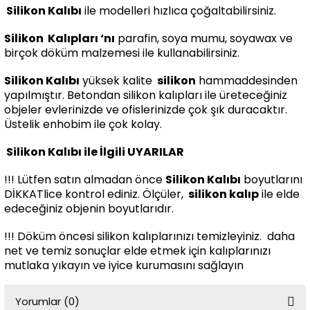
Silikon Kalıbı
ile modelleri hızlıca çoğaltabilirsiniz.
Silikon
Kalıpları ‘nı
parafin, soya mumu, soyawax ve
birçok döküm malzemesi ile kullanabilirsiniz.
Silikon Kalıbı
yüksek kalite
silikon
hammaddesinden
yapılmıştır. Betondan silikon kalıpları ile üreteceğiniz
objeler evlerinizde ve ofislerinizde çok şık duracaktır.
Üstelik enhobim ile çok kolay.
Silikon Kalıbı ile İlgili UYARILAR
!!! Lütfen satın almadan önce
Silikon Kalıbı
boyutlarını
DİKKATlice kontrol ediniz. Ölçüler,
silikon kalıp
ile elde
edeceğiniz objenin boyutlarıdır.
!!! Döküm öncesi silikon kalıplarınızı temizleyiniz. daha
net ve temiz sonuçlar elde etmek için kalıplarınızı
mutlaka yıkayın ve iyice kurumasını sağlayın
Yorumlar (0)