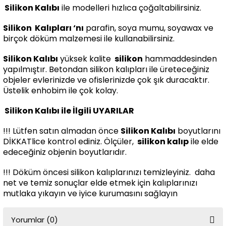
Silikon Kalıbı
ile modelleri hızlıca çoğaltabilirsiniz.
Silikon
Kalıpları ‘nı
parafin, soya mumu, soyawax ve
birçok döküm malzemesi ile kullanabilirsiniz.
Silikon Kalıbı
yüksek kalite
silikon
hammaddesinden
yapılmıştır. Betondan silikon kalıpları ile üreteceğiniz
objeler evlerinizde ve ofislerinizde çok şık duracaktır.
Üstelik enhobim ile çok kolay.
Silikon Kalıbı ile İlgili UYARILAR
!!! Lütfen satın almadan önce
Silikon Kalıbı
boyutlarını
DİKKATlice kontrol ediniz. Ölçüler,
silikon kalıp
ile elde
edeceğiniz objenin boyutlarıdır.
!!! Döküm öncesi silikon kalıplarınızı temizleyiniz. daha
net ve temiz sonuçlar elde etmek için kalıplarınızı
mutlaka yıkayın ve iyice kurumasını sağlayın
Yorumlar (0)