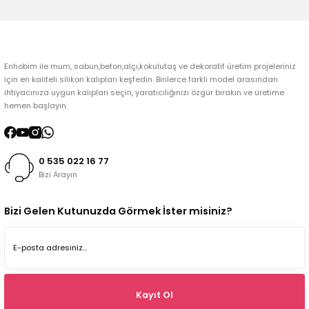
Gönder
Enhobim ile mum, sabun,beton,alçı,kokulutaş ve dekoratif üretim projeleriniz
için en kaliteli silikon kalıpları keşfedin. Binlerce farklı model arasından
ihtiyacınıza uygun kalıpları seçin, yaratıcılığınızı özgür bırakın ve üretime
hemen başlayın.
0 535 022 16 77
Bizi Arayın
Bizi Gelen Kutunuzda Görmek İster misiniz?
Kayıt Ol