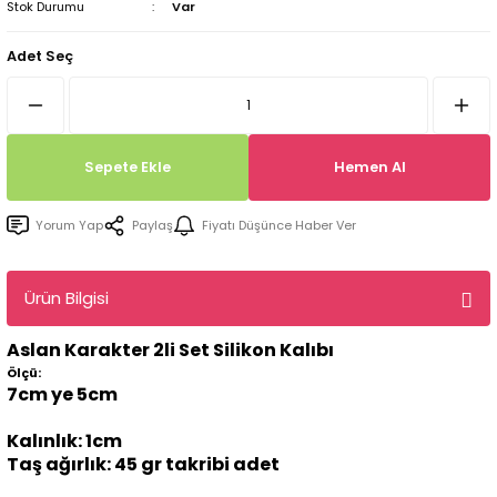
Stok Durumu
Var
Tepsi / Tabak / Peçetelik Kalıpları
Balon Kalıpları
Adet Seç
Dekorasyon Aplik Kalıpları
Tütsülük Silikonkalıpları
Sepete Ekle
Hemen Al
Mum Kabı & Mumluk Silikon Kalıpları
Yorum Yap
Paylaş
Fiyatı Düşünce Haber Ver
Pano, Tabanlık Silikon Kalıpları
Ürün Bilgisi
Aslan Karakter 2li Set Silikon Kalıbı
Ölçü:
7cm ye 5cm
Kalınlık: 1cm
Taş ağırlık: 45 gr takribi adet