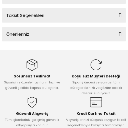
Taksit Seçenekleri
Bu ürüne ilk yorumu siz yapın!
Önerileriniz
Yorum Yaz
Bu ürünün fiyat bilgisi, resim, ürün açıklamalarında ve diğer
konularda yetersiz gördüğünüz noktaları öneri formunu kullanarak
tarafımıza iletebilirsiniz.
Görüş ve önerileriniz için teşekkür ederiz.
Sorunsuz Teslimat
Koşulsuz Müşteri Desteği
Ürün resmi kalitesiz, bozuk veya görüntülenemiyor.
Siparişiniz özenle hazırlanır, hızlı ve
Sipariş öncesi ve sonrası tüm
Ürün açıklamasında eksik bilgiler bulunuyor.
güvenli şekilde kapınıza ulaştırılır.
süreçlerde hızlı ve çözüm odaklı
destek sunuyoruz.
Ürün bilgilerinde hatalar bulunuyor.
Ürün fiyatı diğer sitelerden daha pahalı.
Bu ürüne benzer farklı alternatifler olmalı.
Güvenli Alışveriş
Kredi Kartına Taksit
Tüm işlemleriniz gelişmiş güvenlik
Alışverişlerinizi bütçenize uygun taksit
altyapısıyla korunur.
seçenekleriyle kolayca tamamlayın.