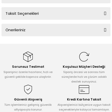
Taksit Seçenekleri
Bu ürüne ilk yorumu siz yapın!
Önerileriniz
Yorum Yaz
Bu ürünün fiyat bilgisi, resim, ürün açıklamalarında ve diğer
konularda yetersiz gördüğünüz noktaları öneri formunu kullanarak
tarafımıza iletebilirsiniz.
Görüş ve önerileriniz için teşekkür ederiz.
Sorunsuz Teslimat
Koşulsuz Müşteri Desteği
Ürün resmi kalitesiz, bozuk veya görüntülenemiyor.
Siparişiniz özenle hazırlanır, hızlı ve
Sipariş öncesi ve sonrası tüm
Ürün açıklamasında eksik bilgiler bulunuyor.
güvenli şekilde kapınıza ulaştırılır.
süreçlerde hızlı ve çözüm odaklı
destek sunuyoruz.
Ürün bilgilerinde hatalar bulunuyor.
Ürün fiyatı diğer sitelerden daha pahalı.
Bu ürüne benzer farklı alternatifler olmalı.
Güvenli Alışveriş
Kredi Kartına Taksit
Tüm işlemleriniz gelişmiş güvenlik
Alışverişlerinizi bütçenize uygun taksit
altyapısıyla korunur.
seçenekleriyle kolayca tamamlayın.