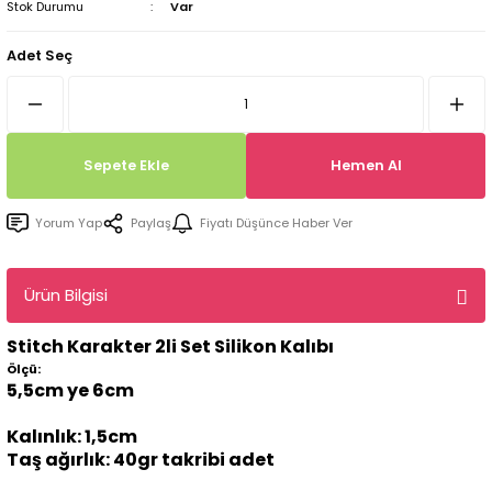
Stok Durumu
Var
Tepsi / Tabak / Peçetelik Kalıpları
Balon Kalıpları
Adet Seç
Dekorasyon Aplik Kalıpları
Tütsülük Silikonkalıpları
Sepete Ekle
Hemen Al
Mum Kabı & Mumluk Silikon Kalıpları
Yorum Yap
Paylaş
Fiyatı Düşünce Haber Ver
Pano, Tabanlık Silikon Kalıpları
Ürün Bilgisi
Stitch Karakter 2li Set Silikon Kalıbı
Ölçü:
5,5cm ye 6cm
Kalınlık: 1,5cm
Taş ağırlık: 40gr takribi adet