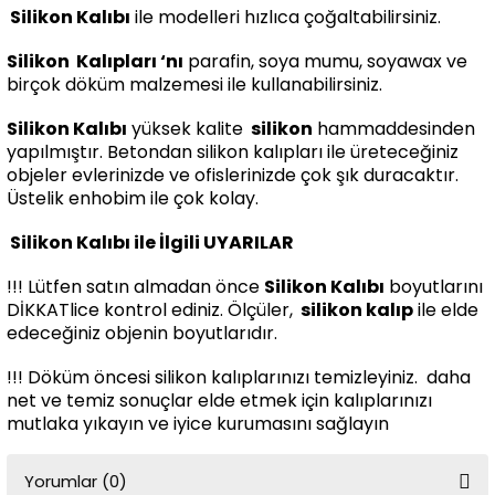
Silikon Kalıbı
ile modelleri hızlıca çoğaltabilirsiniz.
Silikon
Kalıpları ‘nı
parafin, soya mumu, soyawax ve
birçok döküm malzemesi ile kullanabilirsiniz.
Silikon Kalıbı
yüksek kalite
silikon
hammaddesinden
yapılmıştır. Betondan silikon kalıpları ile üreteceğiniz
objeler evlerinizde ve ofislerinizde çok şık duracaktır.
Üstelik enhobim ile çok kolay.
Silikon Kalıbı ile İlgili UYARILAR
!!! Lütfen satın almadan önce
Silikon Kalıbı
boyutlarını
DİKKATlice kontrol ediniz. Ölçüler,
silikon kalıp
ile elde
edeceğiniz objenin boyutlarıdır.
!!! Döküm öncesi silikon kalıplarınızı temizleyiniz. daha
net ve temiz sonuçlar elde etmek için kalıplarınızı
mutlaka yıkayın ve iyice kurumasını sağlayın
Yorumlar (0)