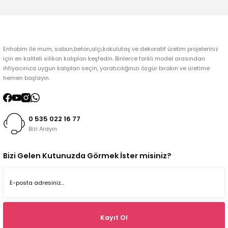
Gönder
Enhobim ile mum, sabun,beton,alçı,kokulutaş ve dekoratif üretim projeleriniz
için en kaliteli silikon kalıpları keşfedin. Binlerce farklı model arasından
ihtiyacınıza uygun kalıpları seçin, yaratıcılığınızı özgür bırakın ve üretime
hemen başlayın.
0 535 022 16 77
Bizi Arayın
Bizi Gelen Kutunuzda Görmek İster misiniz?
Kayıt Ol