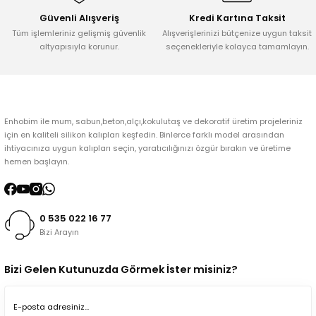
Bu ürüne benzer farklı alternatifler olmalı.
Güvenli Alışveriş
Kredi Kartına Taksit
Tüm işlemleriniz gelişmiş güvenlik
Alışverişlerinizi bütçenize uygun taksit
altyapısıyla korunur.
seçenekleriyle kolayca tamamlayın.
Gönder
Enhobim ile mum, sabun,beton,alçı,kokulutaş ve dekoratif üretim projeleriniz
için en kaliteli silikon kalıpları keşfedin. Binlerce farklı model arasından
ihtiyacınıza uygun kalıpları seçin, yaratıcılığınızı özgür bırakın ve üretime
hemen başlayın.
0 535 022 16 77
Bizi Arayın
Bizi Gelen Kutunuzda Görmek İster misiniz?