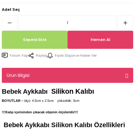
Tepsi / Tabak / Peçetelik Kalıpları
Balon Kalıpları
Adet Seç
Dekorasyon Aplik Kalıpları
Tütsülük Silikonkalıpları
Sepete Ekle
Hemen Al
Mum Kabı & Mumluk Silikon Kalıpları
Yorum Yap
Paylaş
Fiyatı Düşünce Haber Ver
Pano, Tabanlık Silikon Kalıpları
Ürün Bilgisi
Silikon Kalıbı
Bebek Aykkabı
BOYUTLAR –
ölçü: 4.5cm x 2.5cm yükseklik: 3cm
!!!Kalıp içerisinden çıkacak objenin ölçüleridir!!!
Bebek Aykkabı
Silikon Kalıbı Özellikleri