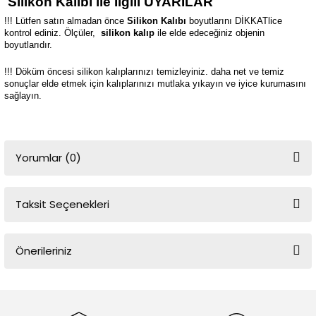
Silikon Kalıbı ile İlgili UYARILAR
!!! Lütfen satın almadan önce
Silikon Kalıbı
boyutlarını DİKKATlice
kontrol ediniz. Ölçüler,
silikon kalıp
ile elde edeceğiniz objenin
boyutlarıdır.
!!! Döküm öncesi silikon kalıplarınızı temizleyiniz. daha net ve temiz
sonuçlar elde etmek için kalıplarınızı mutlaka yıkayın ve iyice kurumasını
sağlayın.
Yorumlar (0)
Taksit Seçenekleri
Bu ürüne ilk yorumu siz yapın!
Önerileriniz
Yorum Yaz
Bu ürünün fiyat bilgisi, resim, ürün açıklamalarında ve diğer
konularda yetersiz gördüğünüz noktaları öneri formunu kullanarak
tarafımıza iletebilirsiniz.