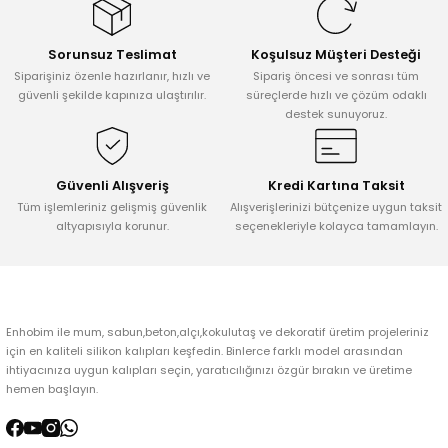
Görüş ve önerileriniz için teşekkür ederiz.
Sorunsuz Teslimat
Koşulsuz Müşteri Desteği
Ürün resmi kalitesiz, bozuk veya görüntülenemiyor.
Siparişiniz özenle hazırlanır, hızlı ve
Sipariş öncesi ve sonrası tüm
Ürün açıklamasında eksik bilgiler bulunuyor.
güvenli şekilde kapınıza ulaştırılır.
süreçlerde hızlı ve çözüm odaklı
destek sunuyoruz.
Ürün bilgilerinde hatalar bulunuyor.
Ürün fiyatı diğer sitelerden daha pahalı.
Bu ürüne benzer farklı alternatifler olmalı.
Güvenli Alışveriş
Kredi Kartına Taksit
Tüm işlemleriniz gelişmiş güvenlik
Alışverişlerinizi bütçenize uygun taksit
altyapısıyla korunur.
seçenekleriyle kolayca tamamlayın.
Gönder
Enhobim ile mum, sabun,beton,alçı,kokulutaş ve dekoratif üretim projeleriniz
için en kaliteli silikon kalıpları keşfedin. Binlerce farklı model arasından
ihtiyacınıza uygun kalıpları seçin, yaratıcılığınızı özgür bırakın ve üretime
hemen başlayın.