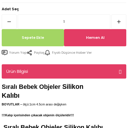
Tepsi / Tabak / Peçetelik Kalıpları
Balon Kalıpları
Adet Seç
Dekorasyon Aplik Kalıpları
Tütsülük Silikonkalıpları
Sepete Ekle
Hemen Al
Mum Kabı & Mumluk Silikon Kalıpları
Yorum Yap
Paylaş
Fiyatı Düşünce Haber Ver
Pano, Tabanlık Silikon Kalıpları
Ürün Bilgisi
Silikon
Sıralı Bebek Objeler
Kalıbı
BOYUTLAR –
ölçü:1cm 4.5cm arası değişken
!!!Kalıp içerisinden çıkacak objenin ölçüleridir!!!
Sıralı Bebek Objeler
Silikon Kalıbı