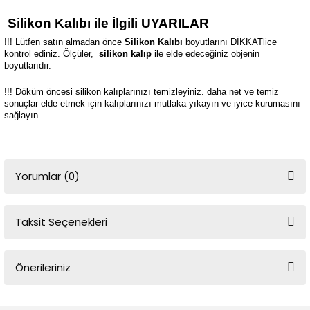
Silikon Kalıbı ile İlgili UYARILAR
!!! Lütfen satın almadan önce
Silikon Kalıbı
boyutlarını DİKKATlice
kontrol ediniz. Ölçüler,
silikon kalıp
ile elde edeceğiniz objenin
boyutlarıdır.
!!! Döküm öncesi silikon kalıplarınızı temizleyiniz. daha net ve temiz
sonuçlar elde etmek için kalıplarınızı mutlaka yıkayın ve iyice kurumasını
sağlayın.
Yorumlar (0)
Taksit Seçenekleri
Bu ürüne ilk yorumu siz yapın!
Önerileriniz
Yorum Yaz
Bu ürünün fiyat bilgisi, resim, ürün açıklamalarında ve diğer