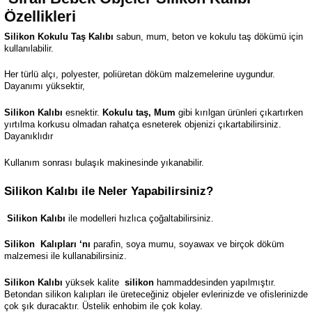
Özellikleri
Silikon Kokulu Taş Kalıbı
sabun, mum, beton ve kokulu taş dökümü için
kullanılabilir.
Her türlü alçı, polyester, poliüretan döküm malzemelerine uygundur.
Dayanımı yüksektir,
Silikon Kalıbı
esnektir.
Kokulu taş, Mum
gibi kırılgan ürünleri çıkartırken
yırtılma korkusu olmadan rahatça esneterek objenizi çıkartabilirsiniz.
Dayanıklıdır
Kullanım sonrası bulaşık makinesinde yıkanabilir.
Silikon Kalıbı ile Neler Yapabilirsiniz?
Silikon Kalıbı
ile modelleri hızlıca çoğaltabilirsiniz.
Silikon
Kalıpları ‘nı
parafin, soya mumu, soyawax ve birçok döküm
malzemesi ile kullanabilirsiniz.
Silikon Kalıbı
yüksek kalite
silikon
hammaddesinden yapılmıştır.
Betondan silikon kalıpları ile üreteceğiniz objeler evlerinizde ve ofislerinizde
çok şık duracaktır. Üstelik enhobim ile çok kolay.