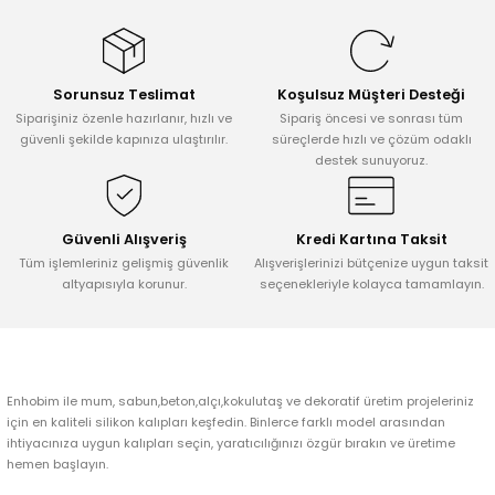
konularda yetersiz gördüğünüz noktaları öneri formunu kullanarak
tarafımıza iletebilirsiniz.
Görüş ve önerileriniz için teşekkür ederiz.
Sorunsuz Teslimat
Koşulsuz Müşteri Desteği
Ürün resmi kalitesiz, bozuk veya görüntülenemiyor.
Siparişiniz özenle hazırlanır, hızlı ve
Sipariş öncesi ve sonrası tüm
Ürün açıklamasında eksik bilgiler bulunuyor.
güvenli şekilde kapınıza ulaştırılır.
süreçlerde hızlı ve çözüm odaklı
destek sunuyoruz.
Ürün bilgilerinde hatalar bulunuyor.
Ürün fiyatı diğer sitelerden daha pahalı.
Bu ürüne benzer farklı alternatifler olmalı.
Güvenli Alışveriş
Kredi Kartına Taksit
Tüm işlemleriniz gelişmiş güvenlik
Alışverişlerinizi bütçenize uygun taksit
altyapısıyla korunur.
seçenekleriyle kolayca tamamlayın.
Gönder
Enhobim ile mum, sabun,beton,alçı,kokulutaş ve dekoratif üretim projeleriniz
için en kaliteli silikon kalıpları keşfedin. Binlerce farklı model arasından
ihtiyacınıza uygun kalıpları seçin, yaratıcılığınızı özgür bırakın ve üretime
hemen başlayın.