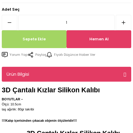
Tepsi / Tabak / Peçetelik Kalıpları
Balon Kalıpları
Adet Seç
Dekorasyon Aplik Kalıpları
Tütsülük Silikonkalıpları
Sepete Ekle
Hemen Al
Mum Kabı & Mumluk Silikon Kalıpları
Yorum Yap
Paylaş
Fiyatı Düşünce Haber Ver
Pano, Tabanlık Silikon Kalıpları
Ürün Bilgisi
3D Çantalı Kızlar
Silikon Kalıbı
BOYUTLAR –
Ölçü: 10.5cm
taş ağırlık: 80gr takribi
!!!Kalıp içerisinden çıkacak objenin ölçüleridir!!!