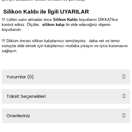
Silikon Kalıbı ile İlgili UYARILAR
!!! Lütfen satın almadan önce
Silikon Kalıbı
boyutlarını DİKKATlice
kontrol ediniz. Ölçüler,
silikon kalıp
ile elde edeceğiniz objenin
boyutlarıdır.
!!! Döküm öncesi silikon kalıplarınızı temizleyiniz.
daha net ve temiz
sonuçlar elde etmek için kalıplarınızı mutlaka yıkayın ve iyice kurumasını
sağlayın.
Yorumlar (0)
Taksit Seçenekleri
Bu ürüne ilk yorumu siz yapın!
Önerileriniz
Yorum Yaz
Bu ürünün fiyat bilgisi, resim, ürün açıklamalarında ve diğer