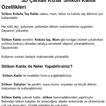
3D Çantalı Kızlar
Silikon Kalıbı
Özellikleri
Silikon Kokulu Taş Kalıbı
sabun, mum, beton ve kokulu taş dökümü için
kullanılabilir.
Her türlü alçı, polyester, poliüretan döküm malzemelerine uygundur.
Dayanımı yüksektir,
Silikon Kalıbı
esnektir.
Kokulu taş, Mum
gibi kırılgan ürünleri çıkartırken
yırtılma korkusu olmadan rahatça esneterek objenizi çıkartabilirsiniz.
Dayanıklıdır
Kullanım sonrası bulaşık makinesinde yıkanabilir.
Silikon Kalıbı ile Neler Yapabilirsiniz?
Silikon Kalıbı
ile modelleri hızlıca çoğaltabilirsiniz.
Silikon
Kalıpları ‘nı
parafin, soya mumu, soyawax ve birçok döküm
malzemesi ile kullanabilirsiniz.
Silikon Kalıbı
yüksek kalite
silikon
hammaddesinden yapılmıştır.
Betondan silikon kalıpları ile üreteceğiniz objeler evlerinizde ve ofislerinizde
çok şık duracaktır. Üstelik enhobim ile çok kolay.