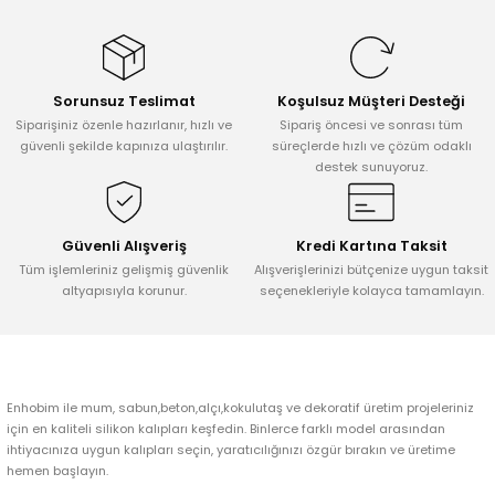
konularda yetersiz gördüğünüz noktaları öneri formunu kullanarak
tarafımıza iletebilirsiniz.
Görüş ve önerileriniz için teşekkür ederiz.
Sorunsuz Teslimat
Koşulsuz Müşteri Desteği
Ürün resmi kalitesiz, bozuk veya görüntülenemiyor.
Siparişiniz özenle hazırlanır, hızlı ve
Sipariş öncesi ve sonrası tüm
Ürün açıklamasında eksik bilgiler bulunuyor.
güvenli şekilde kapınıza ulaştırılır.
süreçlerde hızlı ve çözüm odaklı
destek sunuyoruz.
Ürün bilgilerinde hatalar bulunuyor.
Ürün fiyatı diğer sitelerden daha pahalı.
Bu ürüne benzer farklı alternatifler olmalı.
Güvenli Alışveriş
Kredi Kartına Taksit
Tüm işlemleriniz gelişmiş güvenlik
Alışverişlerinizi bütçenize uygun taksit
altyapısıyla korunur.
seçenekleriyle kolayca tamamlayın.
Gönder
Enhobim ile mum, sabun,beton,alçı,kokulutaş ve dekoratif üretim projeleriniz
için en kaliteli silikon kalıpları keşfedin. Binlerce farklı model arasından
ihtiyacınıza uygun kalıpları seçin, yaratıcılığınızı özgür bırakın ve üretime
hemen başlayın.