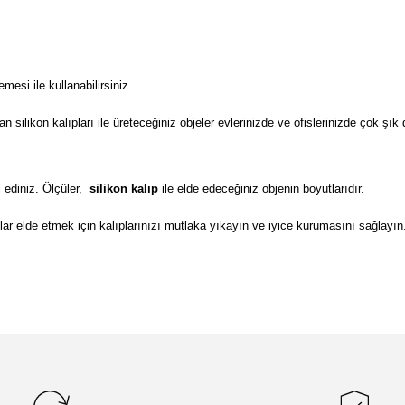
si ile kullanabilirsiniz.
ilikon kalıpları ile üreteceğiniz objeler evlerinizde ve ofislerinizde çok şık 
 ediniz. Ölçüler,
silikon kalıp
ile elde edeceğiniz objenin boyutlarıdır.
lar elde etmek için kalıplarınızı mutlaka yıkayın ve iyice kurumasını sağlayın
da yetersiz gördüğünüz noktaları öneri formunu kullanarak tarafımıza il
Bu ürüne ilk yorumu siz yapın!
Yorum Yaz