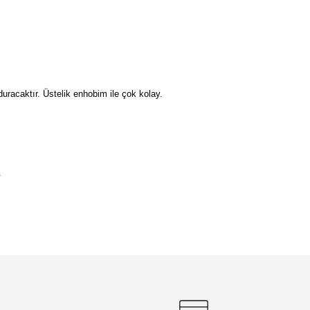
duracaktır. Üstelik enhobim ile çok kolay.
.
etebilirsiniz.