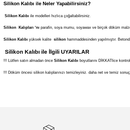
Silikon Kalıbı ile Neler Yapabilirsiniz?
Silikon Kalıbı
ile modelleri hızlıca çoğaltabilirsiniz.
Silikon
Kalıpları ‘nı
parafin, soya mumu, soyawax ve birçok döküm malzeme
Silikon Kalıbı
yüksek kalite
silikon
hammaddesinden yapılmıştır. Betondan s
Silikon Kalıbı ile İlgili UYARILAR
!!! Lütfen satın almadan önce
Silikon Kalıbı
boyutlarını DİKKATlice kontrol
!!! Döküm öncesi silikon kalıplarınızı temizleyiniz. daha net ve temiz sonuç
Bu ürünün fiyat bilgisi, resim, ürün açıklamalarında ve diğer konular
Görüş ve önerileriniz için teşekkür ederiz.
Ürün resmi kalitesiz, bozuk veya görüntülenemiyor.