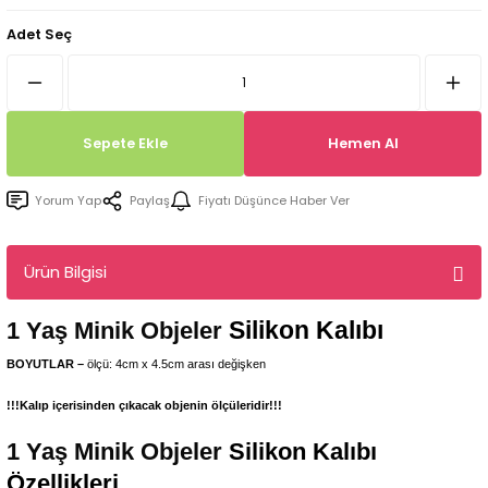
Tepsi / Tabak / Peçetelik Kalıpları
Balon Kalıpları
Adet Seç
Dekorasyon Aplik Kalıpları
Tütsülük Silikonkalıpları
Sepete Ekle
Hemen Al
Mum Kabı & Mumluk Silikon Kalıpları
Yorum Yap
Paylaş
Fiyatı Düşünce Haber Ver
Pano, Tabanlık Silikon Kalıpları
Ürün Bilgisi
Silikon Kalıbı
1 Yaş Minik Objeler
BOYUTLAR –
ölçü: 4cm x 4.5cm arası değişken
!!!Kalıp içerisinden çıkacak objenin ölçüleridir!!!
1 Yaş Minik Objeler
Silikon Kalıbı
Özellikleri