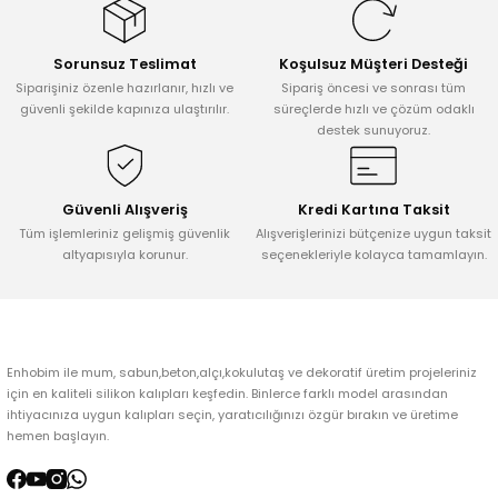
Görüş ve önerileriniz için teşekkür ederiz.
Sorunsuz Teslimat
Koşulsuz Müşteri Desteği
Ürün resmi kalitesiz, bozuk veya görüntülenemiyor.
Siparişiniz özenle hazırlanır, hızlı ve
Sipariş öncesi ve sonrası tüm
Ürün açıklamasında eksik bilgiler bulunuyor.
güvenli şekilde kapınıza ulaştırılır.
süreçlerde hızlı ve çözüm odaklı
destek sunuyoruz.
Ürün bilgilerinde hatalar bulunuyor.
Ürün fiyatı diğer sitelerden daha pahalı.
Bu ürüne benzer farklı alternatifler olmalı.
Güvenli Alışveriş
Kredi Kartına Taksit
Tüm işlemleriniz gelişmiş güvenlik
Alışverişlerinizi bütçenize uygun taksit
altyapısıyla korunur.
seçenekleriyle kolayca tamamlayın.
Gönder
Enhobim ile mum, sabun,beton,alçı,kokulutaş ve dekoratif üretim projeleriniz
için en kaliteli silikon kalıpları keşfedin. Binlerce farklı model arasından
ihtiyacınıza uygun kalıpları seçin, yaratıcılığınızı özgür bırakın ve üretime
hemen başlayın.