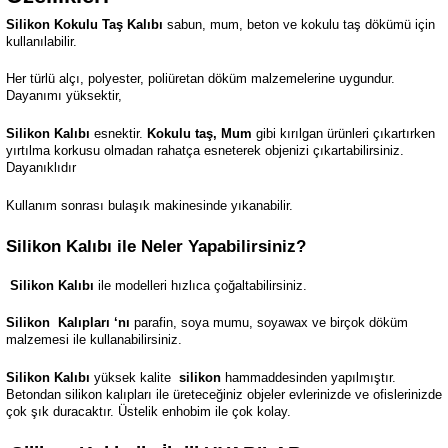
Silikon Kokulu Taş Kalıbı
sabun, mum, beton ve kokulu taş dökümü için
kullanılabilir.
Her türlü alçı, polyester, poliüretan döküm malzemelerine uygundur.
Dayanımı yüksektir,
Silikon Kalıbı
esnektir.
Kokulu taş, Mum
gibi kırılgan ürünleri çıkartırken
yırtılma korkusu olmadan rahatça esneterek objenizi çıkartabilirsiniz.
Dayanıklıdır
Kullanım sonrası bulaşık makinesinde yıkanabilir.
Silikon Kalıbı ile Neler Yapabilirsiniz?
Silikon Kalıbı
ile modelleri hızlıca çoğaltabilirsiniz.
Silikon
Kalıpları ‘nı
parafin, soya mumu, soyawax ve birçok döküm
malzemesi ile kullanabilirsiniz.
Silikon Kalıbı
yüksek kalite
silikon
hammaddesinden yapılmıştır.
Betondan silikon kalıpları ile üreteceğiniz objeler evlerinizde ve ofislerinizde
çok şık duracaktır. Üstelik enhobim ile çok kolay.