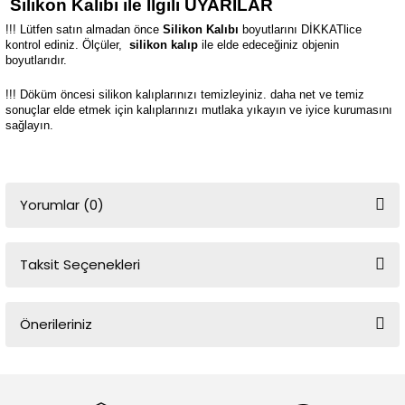
Silikon Kalıbı ile İlgili UYARILAR
!!! Lütfen satın almadan önce
Silikon Kalıbı
boyutlarını DİKKATlice
kontrol ediniz. Ölçüler,
silikon kalıp
ile elde edeceğiniz objenin
boyutlarıdır.
!!! Döküm öncesi silikon kalıplarınızı temizleyiniz. daha net ve temiz
sonuçlar elde etmek için kalıplarınızı mutlaka yıkayın ve iyice kurumasını
sağlayın.
Yorumlar (0)
Taksit Seçenekleri
Bu ürüne ilk yorumu siz yapın!
Önerileriniz
Yorum Yaz
Bu ürünün fiyat bilgisi, resim, ürün açıklamalarında ve diğer
konularda yetersiz gördüğünüz noktaları öneri formunu kullanarak
tarafımıza iletebilirsiniz.