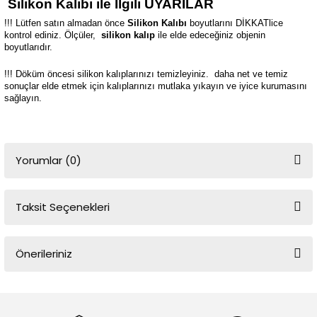
Silikon Kalıbı ile İlgili UYARILAR
!!! Lütfen satın almadan önce
Silikon Kalıbı
boyutlarını DİKKATlice
kontrol ediniz. Ölçüler,
silikon kalıp
ile elde edeceğiniz objenin
boyutlarıdır.
!!! Döküm öncesi silikon kalıplarınızı temizleyiniz.
daha net ve temiz
sonuçlar elde etmek için kalıplarınızı mutlaka yıkayın ve iyice kurumasını
sağlayın.
Yorumlar (0)
Taksit Seçenekleri
Bu ürüne ilk yorumu siz yapın!
Önerileriniz
Yorum Yaz
Bu ürünün fiyat bilgisi, resim, ürün açıklamalarında ve diğer
konularda yetersiz gördüğünüz noktaları öneri formunu kullanarak
tarafımıza iletebilirsiniz.