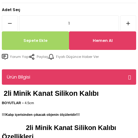
Tepsi / Tabak / Peçetelik Kalıpları
Balon Kalıpları
Adet Seç
Dekorasyon Aplik Kalıpları
Tütsülük Silikonkalıpları
Sepete Ekle
Hemen Al
Mum Kabı & Mumluk Silikon Kalıpları
Yorum Yap
Paylaş
Fiyatı Düşünce Haber Ver
Pano, Tabanlık Silikon Kalıpları
Ürün Bilgisi
2li Minik Kanat
Silikon Kalıbı
BOYUTLAR –
4.5cm
!!!Kalıp içerisinden çıkacak objenin ölçüleridir!!!
2li Minik Kanat
Silikon Kalıbı
Özellikleri