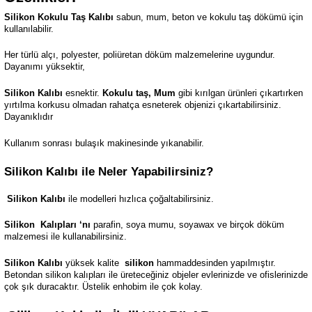
Silikon Kokulu Taş Kalıbı
sabun, mum, beton ve kokulu taş dökümü için
kullanılabilir.
Her türlü alçı, polyester, poliüretan döküm malzemelerine uygundur.
Dayanımı yüksektir,
Silikon Kalıbı
esnektir.
Kokulu taş, Mum
gibi kırılgan ürünleri çıkartırken
yırtılma korkusu olmadan rahatça esneterek objenizi çıkartabilirsiniz.
Dayanıklıdır
Kullanım sonrası bulaşık makinesinde yıkanabilir.
Silikon Kalıbı ile Neler Yapabilirsiniz?
Silikon Kalıbı
ile modelleri hızlıca çoğaltabilirsiniz.
Silikon
Kalıpları ‘nı
parafin, soya mumu, soyawax ve birçok döküm
malzemesi ile kullanabilirsiniz.
Silikon Kalıbı
yüksek kalite
silikon
hammaddesinden yapılmıştır.
Betondan silikon kalıpları ile üreteceğiniz objeler evlerinizde ve ofislerinizde
çok şık duracaktır. Üstelik enhobim ile çok kolay.