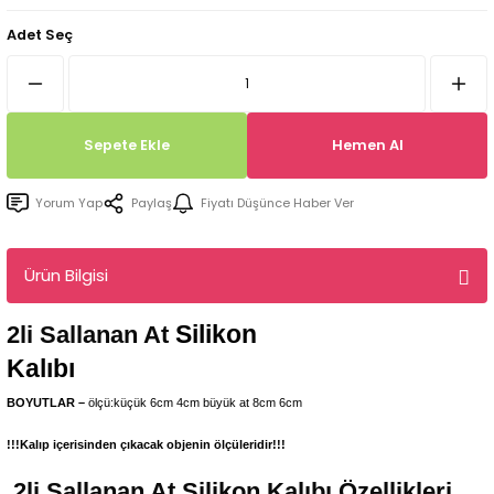
Tepsi / Tabak / Peçetelik Kalıpları
Balon Kalıpları
Adet Seç
Dekorasyon Aplik Kalıpları
Tütsülük Silikonkalıpları
Sepete Ekle
Hemen Al
Mum Kabı & Mumluk Silikon Kalıpları
Yorum Yap
Paylaş
Fiyatı Düşünce Haber Ver
Pano, Tabanlık Silikon Kalıpları
Ürün Bilgisi
Silikon
2li Sallanan At
Kalıbı
BOYUTLAR –
ölçü:küçük 6cm 4cm büyük at 8cm 6cm
!!!Kalıp içerisinden çıkacak objenin ölçüleridir!!!
2li Sallanan At
Silikon Kalıbı Özellikleri