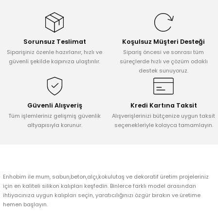
konularda yetersiz gördüğünüz noktaları öneri formunu kullanarak
tarafımıza iletebilirsiniz.
Görüş ve önerileriniz için teşekkür ederiz.
Sorunsuz Teslimat
Koşulsuz Müşteri Desteği
Ürün resmi kalitesiz, bozuk veya görüntülenemiyor.
Siparişiniz özenle hazırlanır, hızlı ve
Sipariş öncesi ve sonrası tüm
Ürün açıklamasında eksik bilgiler bulunuyor.
güvenli şekilde kapınıza ulaştırılır.
süreçlerde hızlı ve çözüm odaklı
destek sunuyoruz.
Ürün bilgilerinde hatalar bulunuyor.
Ürün fiyatı diğer sitelerden daha pahalı.
Bu ürüne benzer farklı alternatifler olmalı.
Güvenli Alışveriş
Kredi Kartına Taksit
Tüm işlemleriniz gelişmiş güvenlik
Alışverişlerinizi bütçenize uygun taksit
altyapısıyla korunur.
seçenekleriyle kolayca tamamlayın.
Gönder
Enhobim ile mum, sabun,beton,alçı,kokulutaş ve dekoratif üretim projeleriniz
için en kaliteli silikon kalıpları keşfedin. Binlerce farklı model arasından
ihtiyacınıza uygun kalıpları seçin, yaratıcılığınızı özgür bırakın ve üretime
hemen başlayın.