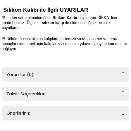
Silikon Kalıbı ile İlgili UYARILAR
!!! Lütfen satın almadan önce
Silikon Kalıbı
boyutlarını DİKKATlice
kontrol ediniz. Ölçüler,
silikon kalıp
ile elde edeceğiniz objenin
boyutlarıdır.
!!! Döküm öncesi silikon kalıplarınızı temizleyiniz. daha net ve temiz
sonuçlar elde etmek için kalıplarınızı mutlaka yıkayın ve iyice kurumasını
sağlayın.
Yorumlar (0)
Taksit Seçenekleri
Bu ürüne ilk yorumu siz yapın!
Önerileriniz
Yorum Yaz
Bu ürünün fiyat bilgisi, resim, ürün açıklamalarında ve diğer