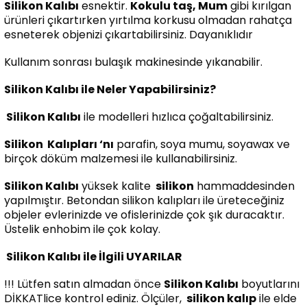
Silikon Kalıbı
esnektir.
Kokulu taş, Mum
gibi kırılgan
ürünleri çıkartırken yırtılma korkusu olmadan rahatça
esneterek objenizi çıkartabilirsiniz. Dayanıklıdır
Kullanım sonrası bulaşık makinesinde yıkanabilir.
Silikon Kalıbı ile Neler Yapabilirsiniz?
Silikon Kalıbı
ile modelleri hızlıca çoğaltabilirsiniz.
Silikon
Kalıpları ‘nı
parafin, soya mumu, soyawax ve
birçok döküm malzemesi ile kullanabilirsiniz.
Silikon Kalıbı
yüksek kalite
silikon
hammaddesinden
yapılmıştır. Betondan silikon kalıpları ile üreteceğiniz
objeler evlerinizde ve ofislerinizde çok şık duracaktır.
Üstelik enhobim ile çok kolay.
Silikon Kalıbı ile İlgili UYARILAR
!!! Lütfen satın almadan önce
Silikon Kalıbı
boyutlarını
DİKKATlice kontrol ediniz. Ölçüler,
silikon kalıp
ile elde