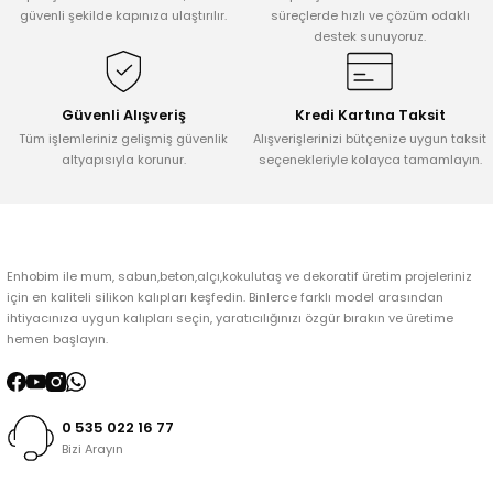
Ürün açıklamasında eksik bilgiler bulunuyor.
güvenli şekilde kapınıza ulaştırılır.
süreçlerde hızlı ve çözüm odaklı
destek sunuyoruz.
Ürün bilgilerinde hatalar bulunuyor.
Ürün fiyatı diğer sitelerden daha pahalı.
Bu ürüne benzer farklı alternatifler olmalı.
Güvenli Alışveriş
Kredi Kartına Taksit
Tüm işlemleriniz gelişmiş güvenlik
Alışverişlerinizi bütçenize uygun taksit
altyapısıyla korunur.
seçenekleriyle kolayca tamamlayın.
Gönder
Enhobim ile mum, sabun,beton,alçı,kokulutaş ve dekoratif üretim projeleriniz
için en kaliteli silikon kalıpları keşfedin. Binlerce farklı model arasından
ihtiyacınıza uygun kalıpları seçin, yaratıcılığınızı özgür bırakın ve üretime
hemen başlayın.
0 535 022 16 77
Bizi Arayın