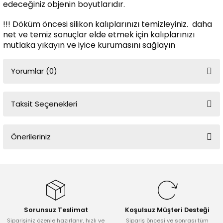
edeceğiniz objenin boyutlarıdır.
!!! Döküm öncesi silikon kalıplarınızı temizleyiniz. daha
net ve temiz sonuçlar elde etmek için kalıplarınızı
mutlaka yıkayın ve iyice kurumasını sağlayın
Yorumlar (0)
Taksit Seçenekleri
Bu ürüne ilk yorumu siz yapın!
Önerileriniz
Yorum Yaz
Bu ürünün fiyat bilgisi, resim, ürün açıklamalarında ve diğer
konularda yetersiz gördüğünüz noktaları öneri formunu kullanarak
tarafımıza iletebilirsiniz.
Görüş ve önerileriniz için teşekkür ederiz.
Sorunsuz Teslimat
Koşulsuz Müşteri Desteği
Ürün resmi kalitesiz, bozuk veya görüntülenemiyor.
Siparişiniz özenle hazırlanır, hızlı ve
Sipariş öncesi ve sonrası tüm