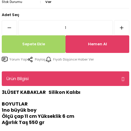
Stok Durumu
Var
Tepsi / Tabak / Peçetelik Kalıpları
Balon Kalıpları
Adet Seç
Dekorasyon Aplik Kalıpları
Tütsülük Silikonkalıpları
Sepete Ekle
Hemen Al
Mum Kabı & Mumluk Silikon Kalıpları
Yorum Yap
Paylaş
Fiyatı Düşünce Haber Ver
Pano, Tabanlık Silikon Kalıpları
Ürün Bilgisi
3LÜSET KABAKLAR Silikon Kalıbı
BOYUTLAR
1no büyük boy
Ölçü çap 11 cm Yükseklik 6 cm
Ağırlık Taş 550 gr