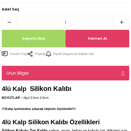
Tepsi / Tabak / Peçetelik Kalıpları
Balon Kalıpları
Adet Seç
Dekorasyon Aplik Kalıpları
Tütsülük Silikonkalıpları
Sepete Ekle
Hemen Al
Mum Kabı & Mumluk Silikon Kalıpları
Yorum Yap
Paylaş
Fiyatı Düşünce Haber Ver
Pano, Tabanlık Silikon Kalıpları
Ürün Bilgisi
Silikon Kalıbı
4lü Kalp
BOYUTLAR –
ölçü:3.5cm 4.5cm
!!!Kalıp içerisinden çıkacak objenin ölçüleridir!!!
4lü Kalp
Silikon Kalıbı Özellikleri
Silikon Kokulu Taş Kalıbı
sabun, mum, beton ve kokulu taş dökümü için