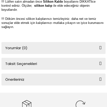
!!! Lütfen satın almadan önce
Silikon Kalıbı
boyutlarını DİKKATlice
kontrol ediniz. Ölçüler,
silikon kalıp
ile elde edeceğiniz objenin
boyutlarıdır.
!!! Döküm öncesi silikon kalıplarınızı temizleyiniz. daha net ve temiz
sonuçlar elde etmek için kalıplarınızı mutlaka yıkayın ve iyice kurumasını
sağlayın.
Yorumlar (0)
Taksit Seçenekleri
Bu ürüne ilk yorumu siz yapın!
Önerileriniz
Yorum Yaz
Bu ürünün fiyat bilgisi, resim, ürün açıklamalarında ve diğer
konularda yetersiz gördüğünüz noktaları öneri formunu kullanarak
tarafımıza iletebilirsiniz.
Görüş ve önerileriniz için teşekkür ederiz.