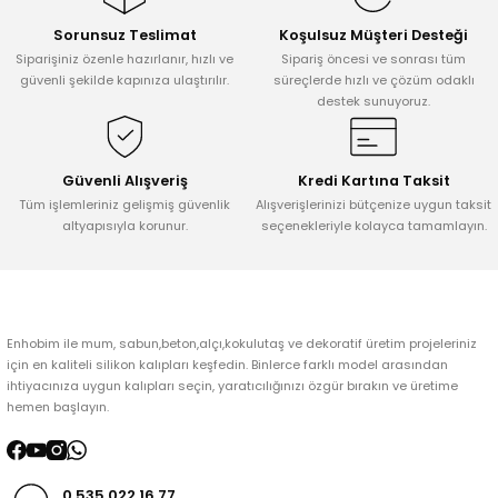
Sorunsuz Teslimat
Koşulsuz Müşteri Desteği
Ürün resmi kalitesiz, bozuk veya görüntülenemiyor.
Siparişiniz özenle hazırlanır, hızlı ve
Sipariş öncesi ve sonrası tüm
Ürün açıklamasında eksik bilgiler bulunuyor.
güvenli şekilde kapınıza ulaştırılır.
süreçlerde hızlı ve çözüm odaklı
destek sunuyoruz.
Ürün bilgilerinde hatalar bulunuyor.
Ürün fiyatı diğer sitelerden daha pahalı.
Bu ürüne benzer farklı alternatifler olmalı.
Güvenli Alışveriş
Kredi Kartına Taksit
Tüm işlemleriniz gelişmiş güvenlik
Alışverişlerinizi bütçenize uygun taksit
altyapısıyla korunur.
seçenekleriyle kolayca tamamlayın.
Gönder
Enhobim ile mum, sabun,beton,alçı,kokulutaş ve dekoratif üretim projeleriniz
için en kaliteli silikon kalıpları keşfedin. Binlerce farklı model arasından
ihtiyacınıza uygun kalıpları seçin, yaratıcılığınızı özgür bırakın ve üretime
hemen başlayın.
0 535 022 16 77