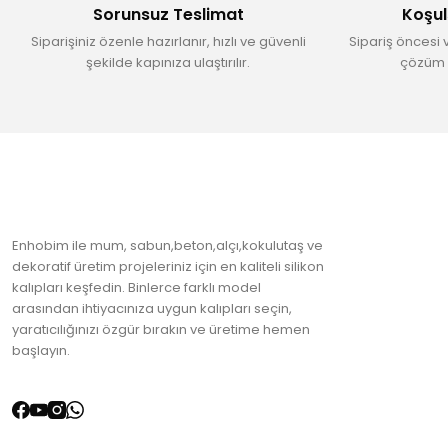
Sorunsuz Teslimat
Koşul
Ürün fiyatı diğer sitelerden daha pahalı.
Siparişiniz özenle hazırlanır, hızlı ve güvenli
Sipariş öncesi 
Bu ürüne benzer farklı alternatifler olmalı.
şekilde kapınıza ulaştırılır.
çözüm 
Enhobim ile mum, sabun,beton,alçı,kokulutaş ve
dekoratif üretim projeleriniz için en kaliteli silikon
kalıpları keşfedin. Binlerce farklı model
arasından ihtiyacınıza uygun kalıpları seçin,
yaratıcılığınızı özgür bırakın ve üretime hemen
başlayın.