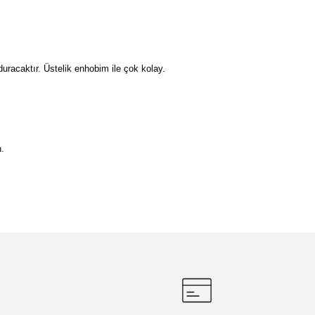
duracaktır. Üstelik enhobim ile çok kolay.
n.
etebilirsiniz.