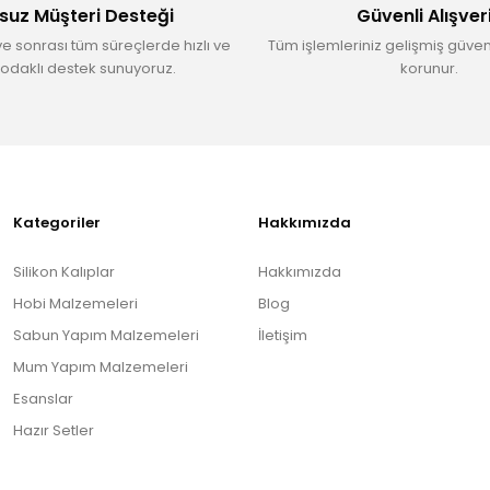
suz Müşteri Desteği
Güvenli Alışver
ve sonrası tüm süreçlerde hızlı ve
Tüm işlemleriniz gelişmiş güvenl
odaklı destek sunuyoruz.
korunur.
Gönder
Kategoriler
Hakkımızda
Silikon Kalıplar
Hakkımızda
Hobi Malzemeleri
Blog
Sabun Yapım Malzemeleri
İletişim
Mum Yapım Malzemeleri
Esanslar
Hazır Setler