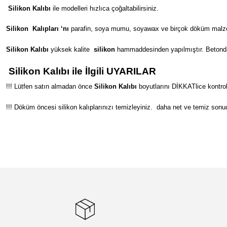
Silikon Kalıbı
ile modelleri hızlıca çoğaltabilirsiniz.
Silikon
Kalıpları ‘nı
parafin, soya mumu, soyawax ve birçok döküm malzeme
Silikon Kalıbı
yüksek kalite
silikon
hammaddesinden yapılmıştır. Betondan s
Silikon Kalıbı ile İlgili UYARILAR
!!! Lütfen satın almadan önce
Silikon Kalıbı
boyutlarını DİKKATlice kontrol
!!! Döküm öncesi silikon kalıplarınızı temizleyiniz.
daha net ve temiz sonuç
Bu ürünün fiyat bilgisi, resim, ürün açıklamalarında ve diğer konular
Görüş ve önerileriniz için teşekkür ederiz.
Ürün resmi kalitesiz, bozuk veya görüntülenemiyor.
Ürün açıklamasında eksik bilgiler bulunuyor.
Ürün bilgilerinde hatalar bulunuyor.