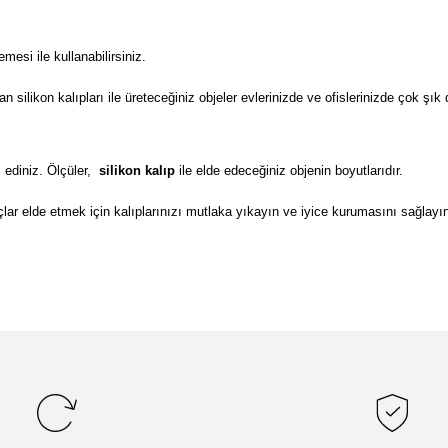
si ile kullanabilirsiniz.
ilikon kalıpları ile üreteceğiniz objeler evlerinizde ve ofislerinizde çok şık 
 ediniz. Ölçüler,
silikon kalıp
ile elde edeceğiniz objenin boyutlarıdır.
lar elde etmek için kalıplarınızı mutlaka yıkayın ve iyice kurumasını sağlayı
da yetersiz gördüğünüz noktaları öneri formunu kullanarak tarafımıza il
Bu ürüne ilk yorumu siz yapın!
Yorum Yaz