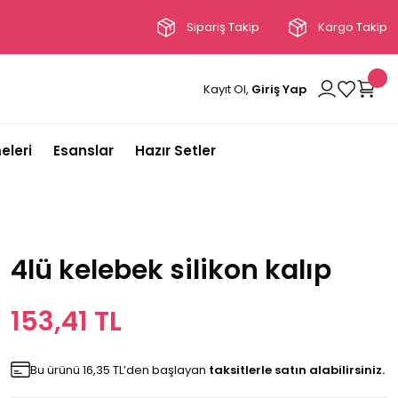
Sipariş Takip
Kargo Takip
Kayıt Ol,
Giriş Yap
eleri
Esanslar
Hazır Setler
4lü kelebek silikon kalıp
153,41 TL
Bu ürünü 16,35 TL’den başlayan
taksitlerle satın alabilirsiniz.