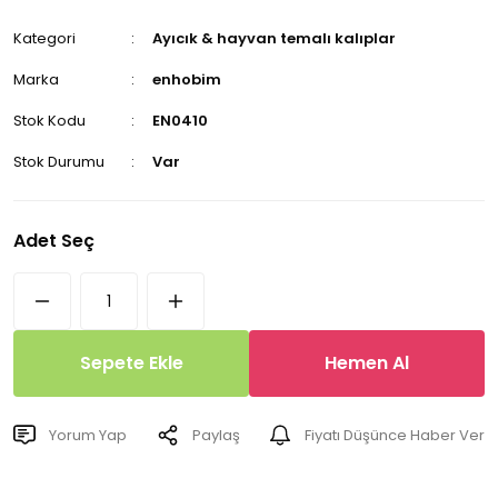
Kategori
Ayıcık & hayvan temalı kalıplar
Marka
enhobim
Stok Kodu
EN0410
Stok Durumu
Var
Adet Seç
Sepete Ekle
Hemen Al
Yorum Yap
Paylaş
Fiyatı Düşünce Haber Ver