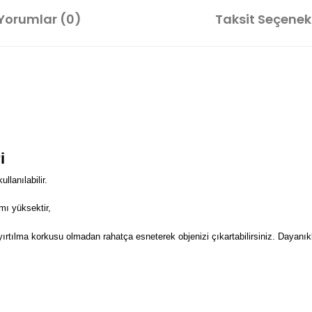
Yorumlar (0)
Taksit Seçenekl
i
lanılabilir.
mı yüksektir,
 yırtılma korkusu olmadan rahatça esneterek objenizi çıkartabilirsiniz. Dayanıkl