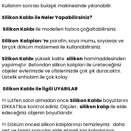
Kullanım sonrası bulaşık makinesinde yıkanabilir.
Silikon Kalıbı ile Neler Yapabilirsiniz?
Silikon Kalıbı
ile modelleri hızlıca çoğaltabilirsiniz.
Silikon
Kalıpları ‘nı
parafin, soya mumu, soyawax ve
birçok döküm malzemesi ile kullanabilirsiniz.
Silikon Kalıbı
yüksek kalite
silikon
hammaddesinden
yapılmıştır. Betondan silikon kalıpları ile üreteceğiniz
objeler evlerinizde ve ofislerinizde çok şık duracaktır.
Üstelik enhobim ile çok kolay.
Silikon Kalıbı ile İlgili UYARILAR
!!! Lütfen satın almadan önce
Silikon Kalıbı
boyutlarını
DİKKATlice kontrol ediniz. Ölçüler,
silikon kalıp
ile elde
edeceğiniz objenin boyutlarıdır.
!!! Döküm öncesi silikon kalıplarınızı temizleyiniz. daha
net ve temiz sonuçlar elde etmek için kalıplarınızı