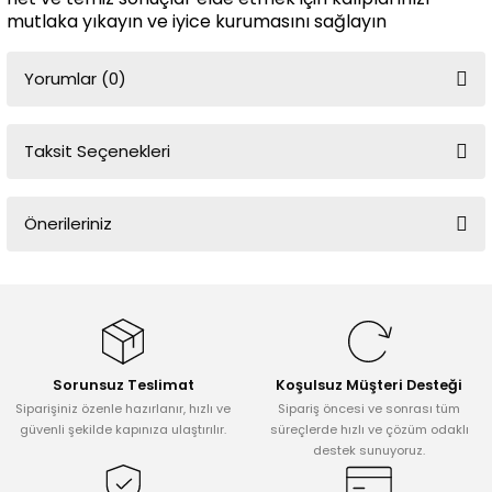
mutlaka yıkayın ve iyice kurumasını sağlayın
Yorumlar (0)
Taksit Seçenekleri
Bu ürüne ilk yorumu siz yapın!
Önerileriniz
Yorum Yaz
Bu ürünün fiyat bilgisi, resim, ürün açıklamalarında ve diğer
konularda yetersiz gördüğünüz noktaları öneri formunu kullanarak
tarafımıza iletebilirsiniz.
Görüş ve önerileriniz için teşekkür ederiz.
Sorunsuz Teslimat
Koşulsuz Müşteri Desteği
Ürün resmi kalitesiz, bozuk veya görüntülenemiyor.
Siparişiniz özenle hazırlanır, hızlı ve
Sipariş öncesi ve sonrası tüm
Ürün açıklamasında eksik bilgiler bulunuyor.
güvenli şekilde kapınıza ulaştırılır.
süreçlerde hızlı ve çözüm odaklı
destek sunuyoruz.
Ürün bilgilerinde hatalar bulunuyor.
Ürün fiyatı diğer sitelerden daha pahalı.