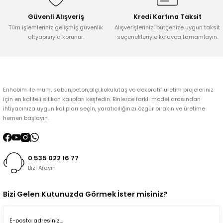
Bu ürüne benzer farklı alternatifler olmalı.
Güvenli Alışveriş
Kredi Kartına Taksit
Tüm işlemleriniz gelişmiş güvenlik
Alışverişlerinizi bütçenize uygun taksit
altyapısıyla korunur.
seçenekleriyle kolayca tamamlayın.
Gönder
Enhobim ile mum, sabun,beton,alçı,kokulutaş ve dekoratif üretim projeleriniz
için en kaliteli silikon kalıpları keşfedin. Binlerce farklı model arasından
ihtiyacınıza uygun kalıpları seçin, yaratıcılığınızı özgür bırakın ve üretime
hemen başlayın.
0 535 022 16 77
Bizi Arayın
Bizi Gelen Kutunuzda Görmek İster misiniz?