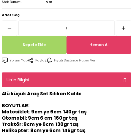
Stok Durumu
Var
Tepsi / Tabak / Peçetelik Kalıpları
Balon Kalıpları
Adet Seç
Dekorasyon Aplik Kalıpları
Tütsülük Silikonkalıpları
Sepete Ekle
Hemen Al
Mum Kabı & Mumluk Silikon Kalıpları
Yorum Yap
Paylaş
Fiyatı Düşünce Haber Ver
Pano, Tabanlık Silikon Kalıpları
Ürün Bilgisi
4lü küçük Araç Set Silikon Kalıbı
BOYUTLAR:
Motosiklet: 9cm ye 6cm 140gr taş
Otomobil: 9cm 6 cm 160gr taş
Traktör: 9cm ye 6cm 130gr taş
Helikopter: 8cm ye 6cm 145gr taş