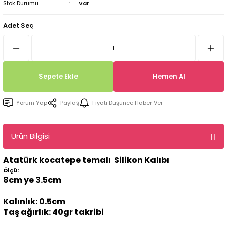
Stok Durumu
Var
Tepsi / Tabak / Peçetelik Kalıpları
Balon Kalıpları
Adet Seç
Dekorasyon Aplik Kalıpları
Tütsülük Silikonkalıpları
Sepete Ekle
Hemen Al
Mum Kabı & Mumluk Silikon Kalıpları
Yorum Yap
Paylaş
Fiyatı Düşünce Haber Ver
Pano, Tabanlık Silikon Kalıpları
Ürün Bilgisi
Atatürk kocatepe temalı Silikon Kalıbı
Ölçü:
8cm ye 3.5cm
Kalınlık: 0.5cm
Taş ağırlık: 40gr takribi