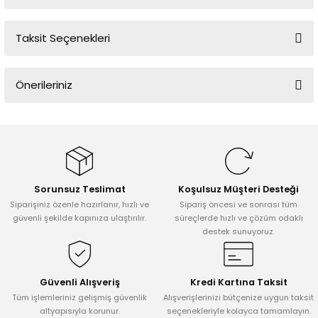
Taksit Seçenekleri
Bu ürüne ilk yorumu siz yapın!
Önerileriniz
Yorum Yaz
Bu ürünün fiyat bilgisi, resim, ürün açıklamalarında ve diğer
konularda yetersiz gördüğünüz noktaları öneri formunu kullanarak
tarafımıza iletebilirsiniz.
Görüş ve önerileriniz için teşekkür ederiz.
Sorunsuz Teslimat
Koşulsuz Müşteri Desteği
Ürün resmi kalitesiz, bozuk veya görüntülenemiyor.
Siparişiniz özenle hazırlanır, hızlı ve
Sipariş öncesi ve sonrası tüm
Ürün açıklamasında eksik bilgiler bulunuyor.
güvenli şekilde kapınıza ulaştırılır.
süreçlerde hızlı ve çözüm odaklı
destek sunuyoruz.
Ürün bilgilerinde hatalar bulunuyor.
Ürün fiyatı diğer sitelerden daha pahalı.
Bu ürüne benzer farklı alternatifler olmalı.
Güvenli Alışveriş
Kredi Kartına Taksit
Tüm işlemleriniz gelişmiş güvenlik
Alışverişlerinizi bütçenize uygun taksit
altyapısıyla korunur.
seçenekleriyle kolayca tamamlayın.