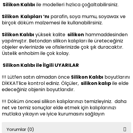
Silikon Kalıbı
ile modelleri hızlıca çoğaltabilirsiniz.
Silikon
Kalıpları ‘nı
parafin, soya mumu, soyawax ve
birçok döküm malzemesi ile kullanabilirsiniz.
Silikon Kalıbı
yüksek kalite
silikon
hammaddesinden
yapılmıştır. Betondan silikon kalıpları ile üreteceğiniz
objeler evlerinizde ve ofislerinizde çok şık duracaktır.
Üstelik enhobim ile çok kolay.
Silikon Kalıbı ile İlgili UYARILAR
!!! Lütfen satın almadan önce
Silikon Kalıbı
boyutlarını
DİKKATlice kontrol ediniz. Ölçüler,
silikon kalıp
ile elde
edeceğiniz objenin boyutlarıdır.
!!! Döküm öncesi silikon kalıplarınızı temizleyiniz. daha
net ve temiz sonuçlar elde etmek için kalıplarınızı
mutlaka yıkayın ve iyice kurumasını sağlayın
Yorumlar (0)