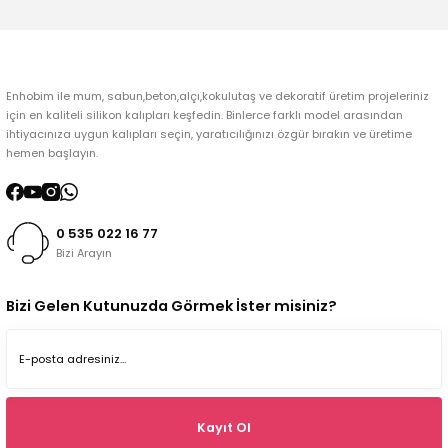
Gönder
Enhobim ile mum, sabun,beton,alçı,kokulutaş ve dekoratif üretim projeleriniz
için en kaliteli silikon kalıpları keşfedin. Binlerce farklı model arasından
ihtiyacınıza uygun kalıpları seçin, yaratıcılığınızı özgür bırakın ve üretime
hemen başlayın.
0 535 022 16 77
Bizi Arayın
Bizi Gelen Kutunuzda Görmek İster misiniz?
Kayıt Ol