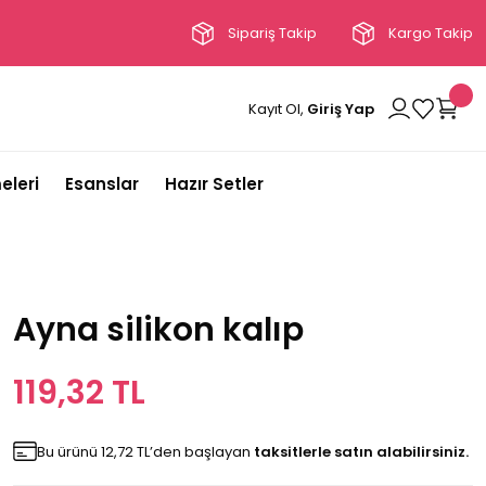
Sipariş Takip
Kargo Takip
Kayıt Ol,
Giriş Yap
eleri
Esanslar
Hazır Setler
Ayna silikon kalıp
119,32 TL
Bu ürünü 12,72 TL’den başlayan
taksitlerle satın alabilirsiniz.