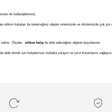
si ile kullanabilirsiniz.
ilikon kalıpları ile üreteceğiniz objeler evlerinizde ve ofislerinizde çok şık 
 ediniz. Ölçüler,
silikon kalıp
ile elde edeceğiniz objenin boyutlarıdır.
lar elde etmek için kalıplarınızı mutlaka yıkayın ve iyice kurumasını sağlayın
da yetersiz gördüğünüz noktaları öneri formunu kullanarak tarafımıza il
Bu ürüne ilk yorumu siz yapın!
Yorum Yaz