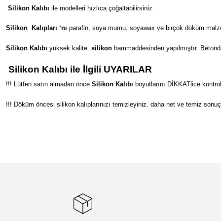
Silikon Kalıbı
ile modelleri hızlıca çoğaltabilirsiniz.
Silikon
Kalıpları ‘nı
parafin, soya mumu, soyawax ve birçok döküm malzeme
Silikon Kalıbı
yüksek kalite
silikon
hammaddesinden yapılmıştır. Betondan s
Silikon Kalıbı ile İlgili UYARILAR
!!! Lütfen satın almadan önce
Silikon Kalıbı
boyutlarını DİKKATlice kontrol
!!! Döküm öncesi silikon kalıplarınızı temizleyiniz. daha net ve temiz sonuç
Bu ürünün fiyat bilgisi, resim, ürün açıklamalarında ve diğer konular
Görüş ve önerileriniz için teşekkür ederiz.
Ürün resmi kalitesiz, bozuk veya görüntülenemiyor.
Ürün açıklamasında eksik bilgiler bulunuyor.
Ürün bilgilerinde hatalar bulunuyor.