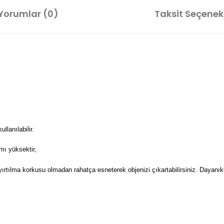
Yorumlar (0)
Taksit Seçenekl
lanılabilir.
mı yüksektir,
 yırtılma korkusu olmadan rahatça esneterek objenizi çıkartabilirsiniz. Dayanıkl