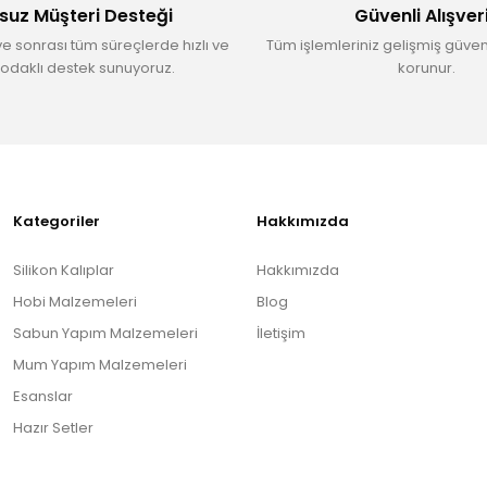
suz Müşteri Desteği
Güvenli Alışver
ve sonrası tüm süreçlerde hızlı ve
Tüm işlemleriniz gelişmiş güvenl
odaklı destek sunuyoruz.
korunur.
Gönder
Kategoriler
Hakkımızda
Silikon Kalıplar
Hakkımızda
Hobi Malzemeleri
Blog
Sabun Yapım Malzemeleri
İletişim
Mum Yapım Malzemeleri
Esanslar
Hazır Setler