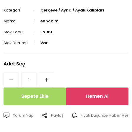
Kategori
Çerçeve / Ayna / Ayak Kalıpları
Marka
enhobim
Stok Kodu
EN0611
Stok Durumu
Var
Adet Seç
Sepete Ekle
Hemen Al
Yorum Yap
Paylaş
Fiyatı Düşünce Haber Ver