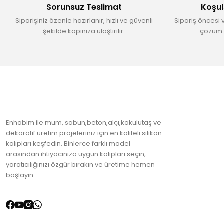
Sorunsuz Teslimat
Koşul
Ürün fiyatı diğer sitelerden daha pahalı.
Siparişiniz özenle hazırlanır, hızlı ve güvenli
Sipariş öncesi 
Bu ürüne benzer farklı alternatifler olmalı.
şekilde kapınıza ulaştırılır.
çözüm 
Enhobim ile mum, sabun,beton,alçı,kokulutaş ve
dekoratif üretim projeleriniz için en kaliteli silikon
kalıpları keşfedin. Binlerce farklı model
arasından ihtiyacınıza uygun kalıpları seçin,
yaratıcılığınızı özgür bırakın ve üretime hemen
başlayın.