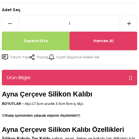
Tepsi / Tabak / Peçetelik Kalıpları
Balon Kalıpları
Adet Seç
Dekorasyon Aplik Kalıpları
Tütsülük Silikonkalıpları
Sepete Ekle
Hemen Al
Mum Kabı & Mumluk Silikon Kalıpları
Yorum Yap
Paylaş
Fiyatı Düşünce Haber Ver
Pano, Tabanlık Silikon Kalıpları
Ürün Bilgisi
Silikon Kalıbı
Ayna Çerçeve
BOYUTLAR –
ölçü:17.5cm uzunlık 5.5cm 8cm iç ölçü
!!!Kalıp içerisinden çıkacak objenin ölçüleridir!!!
Ayna Çerçeve
Silikon Kalıbı Özellikleri
Silikon Kokulu Taş Kalıbı
sabun, mum, beton ve kokulu taş dökümü için