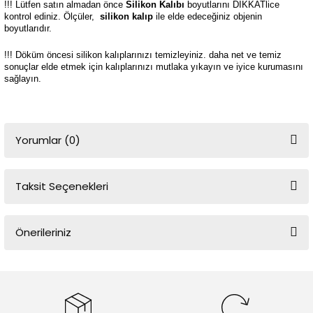
!!! Lütfen satın almadan önce
Silikon Kalıbı
boyutlarını DİKKATlice
kontrol ediniz. Ölçüler,
silikon kalıp
ile elde edeceğiniz objenin
boyutlarıdır.
!!! Döküm öncesi silikon kalıplarınızı temizleyiniz. daha net ve temiz
sonuçlar elde etmek için kalıplarınızı mutlaka yıkayın ve iyice kurumasını
sağlayın.
Yorumlar (0)
Taksit Seçenekleri
Bu ürüne ilk yorumu siz yapın!
Önerileriniz
Yorum Yaz
Bu ürünün fiyat bilgisi, resim, ürün açıklamalarında ve diğer
konularda yetersiz gördüğünüz noktaları öneri formunu kullanarak
tarafımıza iletebilirsiniz.
Görüş ve önerileriniz için teşekkür ederiz.