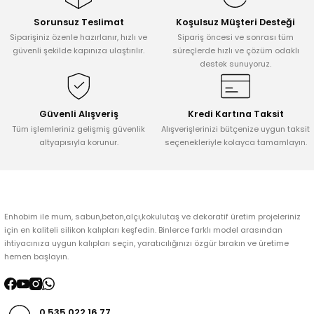
Sorunsuz Teslimat
Koşulsuz Müşteri Desteği
Ürün resmi kalitesiz, bozuk veya görüntülenemiyor.
Siparişiniz özenle hazırlanır, hızlı ve
Sipariş öncesi ve sonrası tüm
Ürün açıklamasında eksik bilgiler bulunuyor.
güvenli şekilde kapınıza ulaştırılır.
süreçlerde hızlı ve çözüm odaklı
destek sunuyoruz.
Ürün bilgilerinde hatalar bulunuyor.
Ürün fiyatı diğer sitelerden daha pahalı.
Bu ürüne benzer farklı alternatifler olmalı.
Güvenli Alışveriş
Kredi Kartına Taksit
Tüm işlemleriniz gelişmiş güvenlik
Alışverişlerinizi bütçenize uygun taksit
altyapısıyla korunur.
seçenekleriyle kolayca tamamlayın.
Gönder
Enhobim ile mum, sabun,beton,alçı,kokulutaş ve dekoratif üretim projeleriniz
için en kaliteli silikon kalıpları keşfedin. Binlerce farklı model arasından
ihtiyacınıza uygun kalıpları seçin, yaratıcılığınızı özgür bırakın ve üretime
hemen başlayın.
0 535 022 16 77