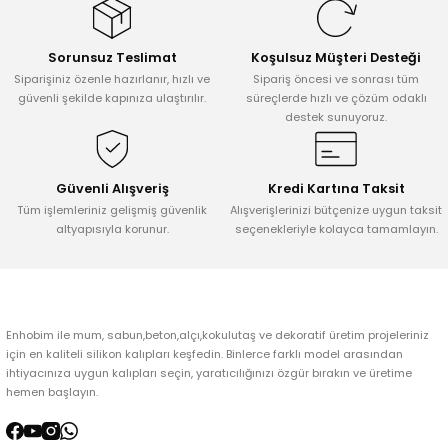
Görüş ve önerileriniz için teşekkür ederiz.
Sorunsuz Teslimat
Koşulsuz Müşteri Desteği
Ürün resmi kalitesiz, bozuk veya görüntülenemiyor.
Siparişiniz özenle hazırlanır, hızlı ve
Sipariş öncesi ve sonrası tüm
Ürün açıklamasında eksik bilgiler bulunuyor.
güvenli şekilde kapınıza ulaştırılır.
süreçlerde hızlı ve çözüm odaklı
destek sunuyoruz.
Ürün bilgilerinde hatalar bulunuyor.
Ürün fiyatı diğer sitelerden daha pahalı.
Bu ürüne benzer farklı alternatifler olmalı.
Güvenli Alışveriş
Kredi Kartına Taksit
Tüm işlemleriniz gelişmiş güvenlik
Alışverişlerinizi bütçenize uygun taksit
altyapısıyla korunur.
seçenekleriyle kolayca tamamlayın.
Gönder
Enhobim ile mum, sabun,beton,alçı,kokulutaş ve dekoratif üretim projeleriniz
için en kaliteli silikon kalıpları keşfedin. Binlerce farklı model arasından
ihtiyacınıza uygun kalıpları seçin, yaratıcılığınızı özgür bırakın ve üretime
hemen başlayın.