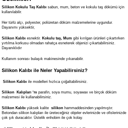
Silikon Kokulu Taş Kalıbı
sabun, mum, beton ve kokulu taş dökümü için
kullanılabilir.
Her türlü alçı, polyester, poliüretan döküm malzemelerine uygundur.
Dayanımı yüksektir,
Silikon Kalıbı
esnektir.
Kokulu taş, Mum
gibi kırılgan ürünleri çıkartırken
yırtılma korkusu olmadan rahatça esneterek objenizi çıkartabilirsiniz.
Dayanıklıdır
Kullanım sonrası bulaşık makinesinde yıkanabilir.
Silikon Kalıbı ile Neler Yapabilirsiniz?
Silikon Kalıbı
ile modelleri hızlıca çoğaltabilirsiniz.
Silikon
Kalıpları ‘nı
parafin, soya mumu, soyawax ve birçok döküm
malzemesi ile kullanabilirsiniz.
Silikon Kalıbı
yüksek kalite
silikon
hammaddesinden yapılmıştır.
Betondan silikon kalıpları ile üreteceğiniz objeler evlerinizde ve ofislerinizde
çok şık duracaktır. Üstelik enhobim ile çok kolay.