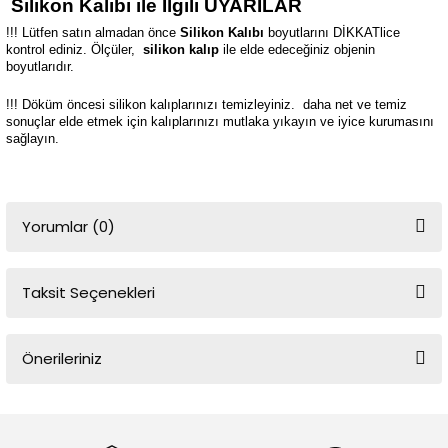
Silikon Kalıbı ile İlgili UYARILAR
!!! Lütfen satın almadan önce
Silikon Kalıbı
boyutlarını DİKKATlice
kontrol ediniz. Ölçüler,
silikon kalıp
ile elde edeceğiniz objenin
boyutlarıdır.
!!! Döküm öncesi silikon kalıplarınızı temizleyiniz.
daha net ve temiz
sonuçlar elde etmek için kalıplarınızı mutlaka yıkayın ve iyice kurumasını
sağlayın.
Yorumlar (0)
Taksit Seçenekleri
Bu ürüne ilk yorumu siz yapın!
Önerileriniz
Yorum Yaz
Bu ürünün fiyat bilgisi, resim, ürün açıklamalarında ve diğer
konularda yetersiz gördüğünüz noktaları öneri formunu kullanarak
tarafımıza iletebilirsiniz.