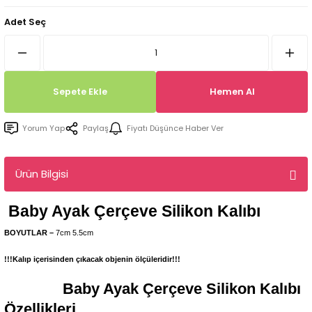
Tepsi / Tabak / Peçetelik Kalıpları
Balon Kalıpları
Adet Seç
Dekorasyon Aplik Kalıpları
Tütsülük Silikonkalıpları
Sepete Ekle
Hemen Al
Mum Kabı & Mumluk Silikon Kalıpları
Yorum Yap
Paylaş
Fiyatı Düşünce Haber Ver
Pano, Tabanlık Silikon Kalıpları
Ürün Bilgisi
Baby Ayak Çerçeve
Silikon Kalıbı
BOYUTLAR –
7cm 5.5cm
!!!Kalıp içerisinden çıkacak objenin ölçüleridir!!!
Baby Ayak Çerçeve
Silikon Kalıbı
Özellikleri