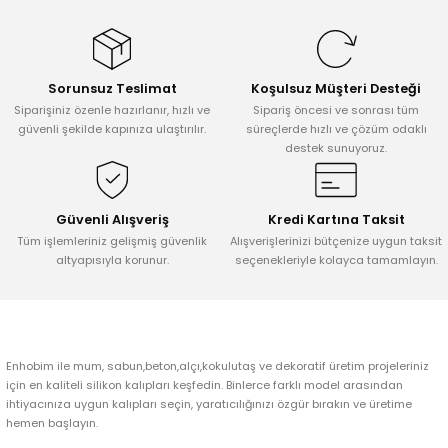
konularda yetersiz gördüğünüz noktaları öneri formunu kullanarak
tarafımıza iletebilirsiniz.
Görüş ve önerileriniz için teşekkür ederiz.
Sorunsuz Teslimat
Koşulsuz Müşteri Desteği
Ürün resmi kalitesiz, bozuk veya görüntülenemiyor.
Siparişiniz özenle hazırlanır, hızlı ve
Sipariş öncesi ve sonrası tüm
Ürün açıklamasında eksik bilgiler bulunuyor.
güvenli şekilde kapınıza ulaştırılır.
süreçlerde hızlı ve çözüm odaklı
destek sunuyoruz.
Ürün bilgilerinde hatalar bulunuyor.
Ürün fiyatı diğer sitelerden daha pahalı.
Bu ürüne benzer farklı alternatifler olmalı.
Güvenli Alışveriş
Kredi Kartına Taksit
Tüm işlemleriniz gelişmiş güvenlik
Alışverişlerinizi bütçenize uygun taksit
altyapısıyla korunur.
seçenekleriyle kolayca tamamlayın.
Gönder
Enhobim ile mum, sabun,beton,alçı,kokulutaş ve dekoratif üretim projeleriniz
için en kaliteli silikon kalıpları keşfedin. Binlerce farklı model arasından
ihtiyacınıza uygun kalıpları seçin, yaratıcılığınızı özgür bırakın ve üretime
hemen başlayın.