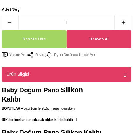
Tepsi / Tabak / Peçetelik Kalıpları
Balon Kalıpları
Adet Seç
Dekorasyon Aplik Kalıpları
Tütsülük Silikonkalıpları
Sepete Ekle
Hemen Al
Mum Kabı & Mumluk Silikon Kalıpları
Yorum Yap
Paylaş
Fiyatı Düşünce Haber Ver
Pano, Tabanlık Silikon Kalıpları
Ürün Bilgisi
Silikon
Baby Doğum Pano
Kalıbı
BOYUTLAR –
ölçü:1cm ile 28.5cm arası değişken
!!!Kalıp içerisinden çıkacak objenin ölçüleridir!!!
Baby Doğum Pano
Silikon Kalıbı