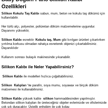
Özellikleri
Silikon Kokulu Taş Kalıbı
sabun, mum, beton ve kokulu taş dökümü için
kullanılabilir.
Her türlü alçı, polyester, poliüretan döküm malzemelerine uygundur.
Dayanımı yüksektir,
Silikon Kalıbı
esnektir.
Kokulu taş, Mum
gibi kırılgan ürünleri çıkartırken
yırtılma korkusu olmadan rahatça esneterek objenizi çıkartabilirsiniz.
Dayanıklıdır
Kullanım sonrası bulaşık makinesinde yıkanabilir.
Silikon Kalıbı ile Neler Yapabilirsiniz?
Silikon Kalıbı
ile modelleri hızlıca çoğaltabilirsiniz.
Silikon
Kalıpları ‘nı
parafin, soya mumu, soyawax ve birçok döküm
malzemesi ile kullanabilirsiniz.
Silikon Kalıbı
yüksek kalite
silikon
hammaddesinden yapılmıştır.
Betondan silikon kalıpları ile üreteceğiniz objeler evlerinizde ve ofislerinizde
çok şık duracaktır. Üstelik enhobim ile çok kolay.