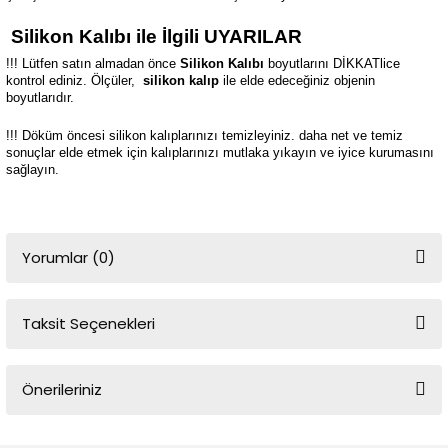
Silikon Kalıbı ile İlgili UYARILAR
!!! Lütfen satın almadan önce
Silikon Kalıbı
boyutlarını DİKKATlice
kontrol ediniz. Ölçüler,
silikon kalıp
ile elde edeceğiniz objenin
boyutlarıdır.
!!! Döküm öncesi silikon kalıplarınızı temizleyiniz. daha net ve temiz
sonuçlar elde etmek için kalıplarınızı mutlaka yıkayın ve iyice kurumasını
sağlayın.
Yorumlar (0)
Taksit Seçenekleri
Bu ürüne ilk yorumu siz yapın!
Önerileriniz
Yorum Yaz
Bu ürünün fiyat bilgisi, resim, ürün açıklamalarında ve diğer