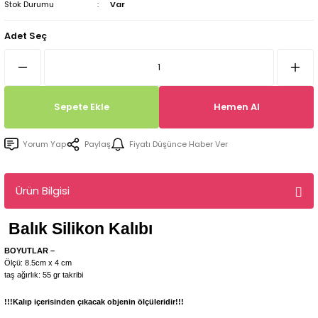
Stok Durumu
Var
Tepsi / Tabak / Peçetelik Kalıpları
Balon Kalıpları
Adet Seç
Dekorasyon Aplik Kalıpları
Tütsülük Silikonkalıpları
Sepete Ekle
Hemen Al
Mum Kabı & Mumluk Silikon Kalıpları
Yorum Yap
Paylaş
Fiyatı Düşünce Haber Ver
Pano, Tabanlık Silikon Kalıpları
Ürün Bilgisi
Balık
Silikon Kalıbı
BOYUTLAR –
Ölçü: 8.5cm x 4 cm
taş ağırlık: 55 gr takribi
!!!Kalıp içerisinden çıkacak objenin ölçüleridir!!!