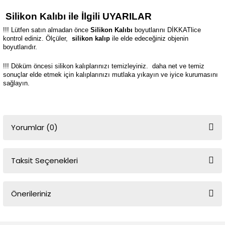
Silikon Kalıbı ile İlgili UYARILAR
!!! Lütfen satın almadan önce
Silikon Kalıbı
boyutlarını DİKKATlice
kontrol ediniz. Ölçüler,
silikon kalıp
ile elde edeceğiniz objenin
boyutlarıdır.
!!! Döküm öncesi silikon kalıplarınızı temizleyiniz.
daha net ve temiz
sonuçlar elde etmek için kalıplarınızı mutlaka yıkayın ve iyice kurumasını
sağlayın.
Yorumlar (0)
Taksit Seçenekleri
Bu ürüne ilk yorumu siz yapın!
Önerileriniz
Yorum Yaz
Bu ürünün fiyat bilgisi, resim, ürün açıklamalarında ve diğer