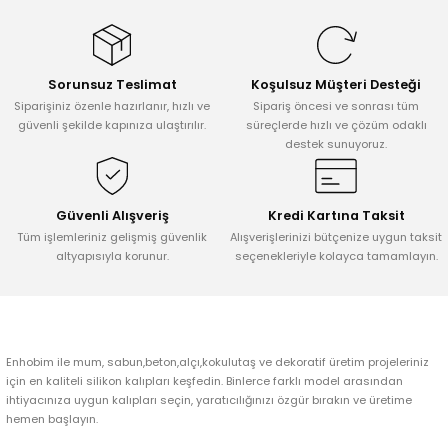
konularda yetersiz gördüğünüz noktaları öneri formunu kullanarak
tarafımıza iletebilirsiniz.
Görüş ve önerileriniz için teşekkür ederiz.
Sorunsuz Teslimat
Koşulsuz Müşteri Desteği
Ürün resmi kalitesiz, bozuk veya görüntülenemiyor.
Siparişiniz özenle hazırlanır, hızlı ve
Sipariş öncesi ve sonrası tüm
Ürün açıklamasında eksik bilgiler bulunuyor.
güvenli şekilde kapınıza ulaştırılır.
süreçlerde hızlı ve çözüm odaklı
destek sunuyoruz.
Ürün bilgilerinde hatalar bulunuyor.
Ürün fiyatı diğer sitelerden daha pahalı.
Bu ürüne benzer farklı alternatifler olmalı.
Güvenli Alışveriş
Kredi Kartına Taksit
Tüm işlemleriniz gelişmiş güvenlik
Alışverişlerinizi bütçenize uygun taksit
altyapısıyla korunur.
seçenekleriyle kolayca tamamlayın.
Gönder
Enhobim ile mum, sabun,beton,alçı,kokulutaş ve dekoratif üretim projeleriniz
için en kaliteli silikon kalıpları keşfedin. Binlerce farklı model arasından
ihtiyacınıza uygun kalıpları seçin, yaratıcılığınızı özgür bırakın ve üretime
hemen başlayın.