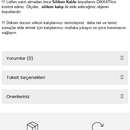
!!! Lütfen satın almadan önce
Silikon Kalıbı
boyutlarını DİKKATlice
kontrol ediniz. Ölçüler,
silikon kalıp
ile elde edeceğiniz objenin
boyutlarıdır.
!!! Döküm öncesi silikon kalıplarınızı temizleyiniz. daha net ve temiz
sonuçlar elde etmek için kalıplarınızı mutlaka yıkayın ve iyice kurumasını
sağlayın.
Yorumlar (0)
Taksit Seçenekleri
Bu ürüne ilk yorumu siz yapın!
Önerileriniz
Yorum Yaz
Bu ürünün fiyat bilgisi, resim, ürün açıklamalarında ve diğer
konularda yetersiz gördüğünüz noktaları öneri formunu kullanarak
tarafımıza iletebilirsiniz.
Görüş ve önerileriniz için teşekkür ederiz.