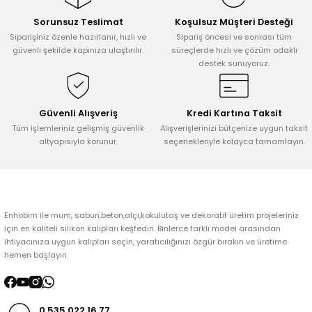
Sorunsuz Teslimat
Koşulsuz Müşteri Desteği
Ürün resmi kalitesiz, bozuk veya görüntülenemiyor.
Siparişiniz özenle hazırlanır, hızlı ve
Sipariş öncesi ve sonrası tüm
Ürün açıklamasında eksik bilgiler bulunuyor.
güvenli şekilde kapınıza ulaştırılır.
süreçlerde hızlı ve çözüm odaklı
destek sunuyoruz.
Ürün bilgilerinde hatalar bulunuyor.
Ürün fiyatı diğer sitelerden daha pahalı.
Bu ürüne benzer farklı alternatifler olmalı.
Güvenli Alışveriş
Kredi Kartına Taksit
Tüm işlemleriniz gelişmiş güvenlik
Alışverişlerinizi bütçenize uygun taksit
altyapısıyla korunur.
seçenekleriyle kolayca tamamlayın.
Gönder
Enhobim ile mum, sabun,beton,alçı,kokulutaş ve dekoratif üretim projeleriniz
için en kaliteli silikon kalıpları keşfedin. Binlerce farklı model arasından
ihtiyacınıza uygun kalıpları seçin, yaratıcılığınızı özgür bırakın ve üretime
hemen başlayın.
0 535 022 16 77