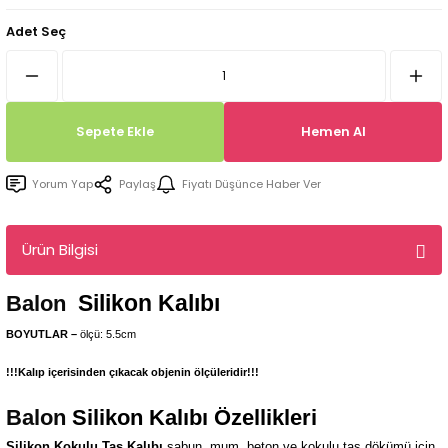
Tepsi / Tabak / Peçetelik Kalıpları
Balon Kalıpları
Adet Seç
Dekorasyon Aplik Kalıpları
Tütsülük Silikonkalıpları
Sepete Ekle
Hemen Al
Mum Kabı & Mumluk Silikon Kalıpları
Yorum Yap
Paylaş
Fiyatı Düşünce Haber Ver
Pano, Tabanlık Silikon Kalıpları
Ürün Bilgisi
Silikon Kalıbı
Balon
BOYUTLAR –
ölçü: 5.5cm
!!!Kalıp içerisinden çıkacak objenin ölçüleridir!!!
Balon
Silikon Kalıbı Özellikleri
Silikon Kokulu Taş Kalıbı
sabun, mum, beton ve kokulu taş dökümü için