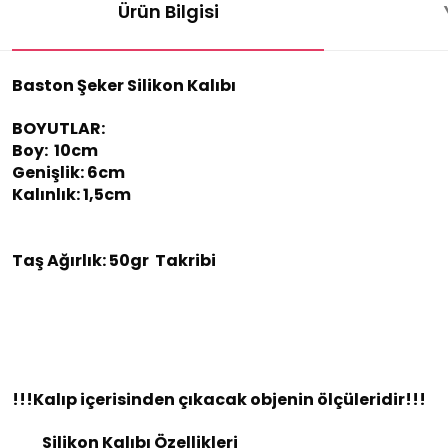
Ürün Bilgisi
Baston Şeker Silikon Kalıbı
BOYUTLAR:
Boy: 10cm
Genişlik: 6cm
Kalınlık: 1,5cm
Taş Ağırlık: 50gr Takribi
!!!Kalıp içerisinden çıkacak objenin ölçüleridir!!!
Silikon Kalıbı Özellikleri