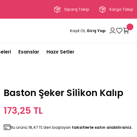
Sipariş Takip
Kargo Takip
Kayıt Ol,
Giriş Yap
eleri
Esanslar
Hazır Setler
Baston Şeker Silikon Kalıp
173,25 TL
Bu ürünü 18,47 TL’den başlayan
taksitlerle satın alabilirsiniz.