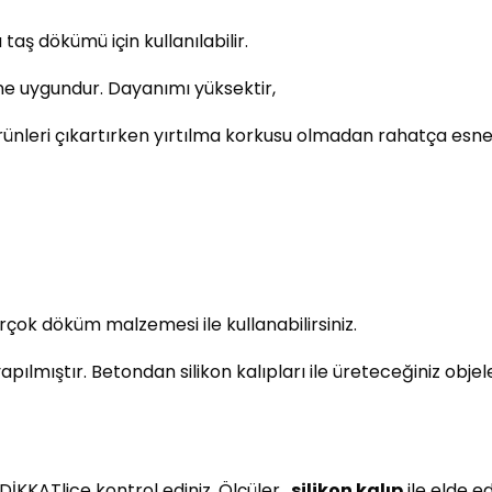
aş dökümü için kullanılabilir.
ne uygundur. Dayanımı yüksektir,
ürünleri çıkartırken yırtılma korkusu olmadan rahatça esnete
çok döküm malzemesi ile kullanabilirsiniz.
ıştır. Betondan silikon kalıpları ile üreteceğiniz objeler 
DİKKATlice kontrol ediniz. Ölçüler,
silikon kalıp
ile elde e