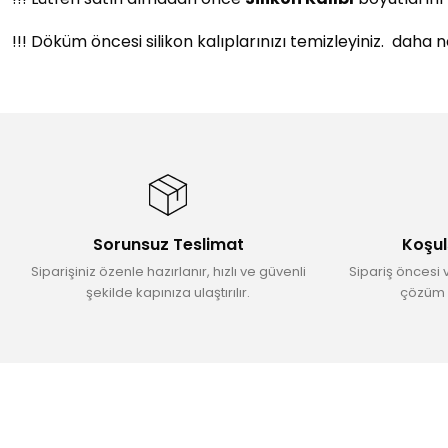
!!! Döküm öncesi silikon kalıplarınızı temizleyiniz. daha
Bu ürünün fiyat bilgisi, resim, ürün açıklamalarında ve diğer konular
Görüş ve önerileriniz için teşekkür ederiz.
Ürün resmi kalitesiz, bozuk veya görüntülenemiyor.
Ürün açıklamasında eksik bilgiler bulunuyor.
Ürün bilgilerinde hatalar bulunuyor.
Sorunsuz Teslimat
Koşul
Ürün fiyatı diğer sitelerden daha pahalı.
Siparişiniz özenle hazırlanır, hızlı ve güvenli
Sipariş öncesi 
Bu ürüne benzer farklı alternatifler olmalı.
şekilde kapınıza ulaştırılır.
çözüm 