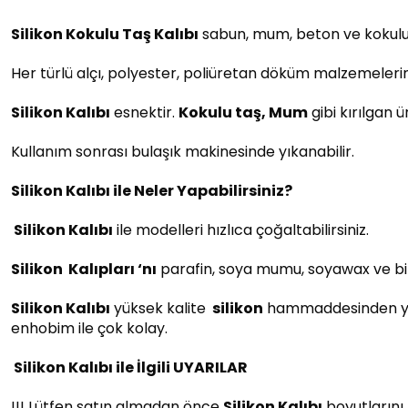
Silikon Kokulu Taş Kalıbı
sabun, mum, beton ve kokulu t
Her türlü alçı, polyester, poliüretan döküm malzemeleri
Silikon Kalıbı
esnektir.
Kokulu taş, Mum
gibi kırılgan 
Kullanım sonrası bulaşık makinesinde yıkanabilir.
Silikon Kalıbı ile Neler Yapabilirsiniz?
Silikon Kalıbı
ile modelleri hızlıca çoğaltabilirsiniz.
Silikon
Kalıpları ‘nı
parafin, soya mumu, soyawax ve bir
Silikon Kalıbı
yüksek kalite
silikon
hammaddesinden yapılm
enhobim ile çok kolay.
Silikon Kalıbı ile İlgili UYARILAR
!!! Lütfen satın almadan önce
Silikon Kalıbı
boyutlarını 