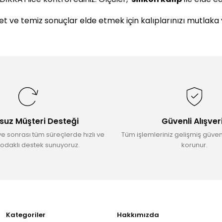
 net ve temiz sonuçlar elde etmek için kalıplarınızı mutlaka
da yetersiz gördüğünüz noktaları öneri formunu kullanarak tarafımıza il
Bu ürüne ilk yorumu siz yapın!
Yorum Yaz
suz Müşteri Desteği
Güvenli Alışver
ve sonrası tüm süreçlerde hızlı ve
Tüm işlemleriniz gelişmiş güvenl
odaklı destek sunuyoruz.
korunur.
Gönder
Kategoriler
Hakkımızda