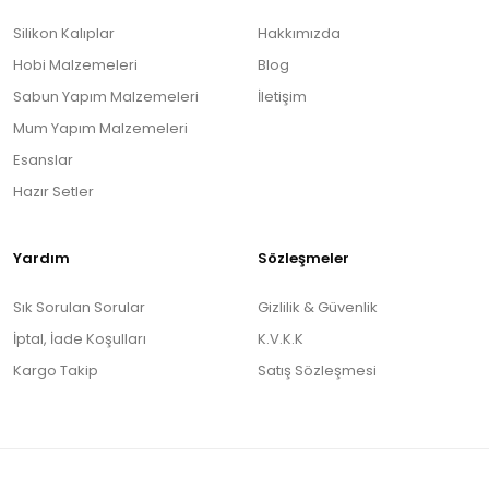
Silikon Kalıplar
Hakkımızda
Hobi Malzemeleri
Blog
Sabun Yapım Malzemeleri
İletişim
Mum Yapım Malzemeleri
Esanslar
Hazır Setler
Yardım
Sözleşmeler
Sık Sorulan Sorular
Gizlilik & Güvenlik
İptal, İade Koşulları
K.V.K.K
Kargo Takip
Satış Sözleşmesi