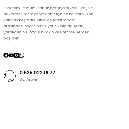
Enhobim ile mum, sabun,beton,alçı,kokulutaş ve
dekoratif üretim projeleriniz için en kaliteli silikon
kalıpları keşfedin. Binlerce farklı model
arasından ihtiyacınıza uygun kalıpları seçin,
yaratıcılığınızı özgür bırakın ve üretime hemen
başlayın.
0 535 022 16 77
Bizi Arayın