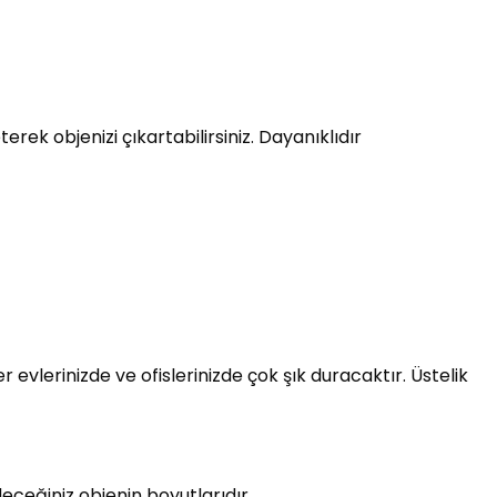
rek objenizi çıkartabilirsiniz. Dayanıklıdır
evlerinizde ve ofislerinizde çok şık duracaktır. Üstelik
deceğiniz objenin boyutlarıdır.