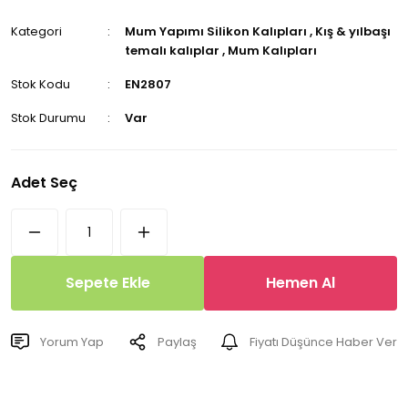
Kategori
Mum Yapımı Silikon Kalıpları
,
Kış & yılbaşı
temalı kalıplar
,
Mum Kalıpları
Stok Kodu
EN2807
Stok Durumu
Var
Adet Seç
Sepete Ekle
Hemen Al
Yorum Yap
Paylaş
Fiyatı Düşünce Haber Ver