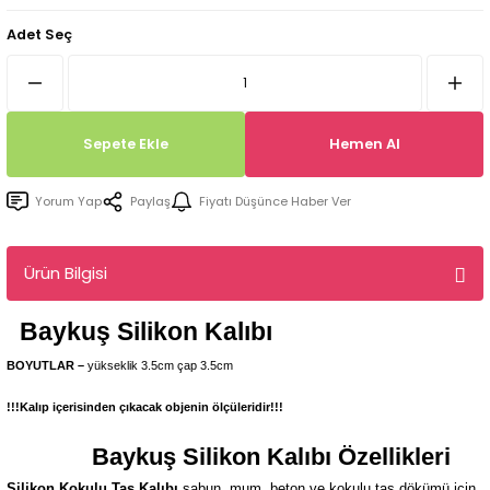
Tepsi / Tabak / Peçetelik Kalıpları
Balon Kalıpları
Adet Seç
Dekorasyon Aplik Kalıpları
Tütsülük Silikonkalıpları
Sepete Ekle
Hemen Al
Mum Kabı & Mumluk Silikon Kalıpları
Yorum Yap
Paylaş
Fiyatı Düşünce Haber Ver
Pano, Tabanlık Silikon Kalıpları
Ürün Bilgisi
Baykuş
Silikon Kalıbı
BOYUTLAR –
yükseklik 3.5cm çap 3.5cm
!!!Kalıp içerisinden çıkacak objenin ölçüleridir!!!
Baykuş
Silikon Kalıbı Özellikleri
Silikon Kokulu Taş Kalıbı
sabun, mum, beton ve kokulu taş dökümü için