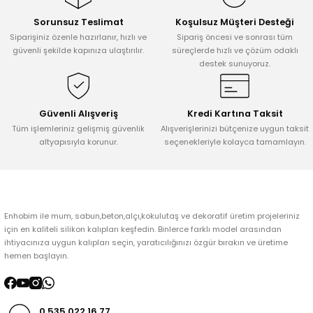
Sorunsuz Teslimat
Koşulsuz Müşteri Desteği
Ürün resmi kalitesiz, bozuk veya görüntülenemiyor.
Siparişiniz özenle hazırlanır, hızlı ve
Sipariş öncesi ve sonrası tüm
Ürün açıklamasında eksik bilgiler bulunuyor.
güvenli şekilde kapınıza ulaştırılır.
süreçlerde hızlı ve çözüm odaklı
destek sunuyoruz.
Ürün bilgilerinde hatalar bulunuyor.
Ürün fiyatı diğer sitelerden daha pahalı.
Bu ürüne benzer farklı alternatifler olmalı.
Güvenli Alışveriş
Kredi Kartına Taksit
Tüm işlemleriniz gelişmiş güvenlik
Alışverişlerinizi bütçenize uygun taksit
altyapısıyla korunur.
seçenekleriyle kolayca tamamlayın.
Gönder
Enhobim ile mum, sabun,beton,alçı,kokulutaş ve dekoratif üretim projeleriniz
için en kaliteli silikon kalıpları keşfedin. Binlerce farklı model arasından
ihtiyacınıza uygun kalıpları seçin, yaratıcılığınızı özgür bırakın ve üretime
hemen başlayın.
0 535 022 16 77