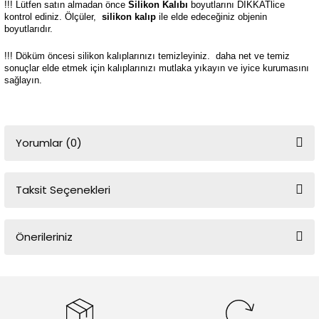
!!! Lütfen satın almadan önce
Silikon Kalıbı
boyutlarını DİKKATlice
kontrol ediniz. Ölçüler,
silikon kalıp
ile elde edeceğiniz objenin
boyutlarıdır.
!!! Döküm öncesi silikon kalıplarınızı temizleyiniz.
daha net ve temiz
sonuçlar elde etmek için kalıplarınızı mutlaka yıkayın ve iyice kurumasını
sağlayın.
Yorumlar (0)
Taksit Seçenekleri
Bu ürüne ilk yorumu siz yapın!
Önerileriniz
Yorum Yaz
Bu ürünün fiyat bilgisi, resim, ürün açıklamalarında ve diğer
konularda yetersiz gördüğünüz noktaları öneri formunu kullanarak
tarafımıza iletebilirsiniz.
Görüş ve önerileriniz için teşekkür ederiz.