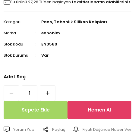
Bu ürünü 27,26 TL’den başlayan
taksitlerle satın alabilirsiniz.
Kategori
Pano, Tabanlık Silikon Kalıpları
Marka
enhobim
Stok Kodu
EN0580
Stok Durumu
Var
Adet Seç
Sepete Ekle
Hemen Al
Yorum Yap
Paylaş
Fiyatı Düşünce Haber Ver