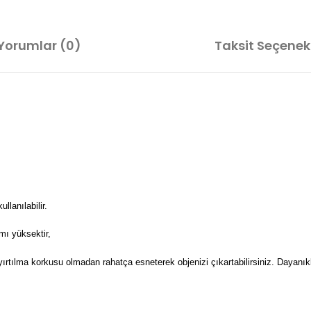
Yorumlar (0)
Taksit Seçenekl
lanılabilir.
mı yüksektir,
 yırtılma korkusu olmadan rahatça esneterek objenizi çıkartabilirsiniz. Dayanıkl