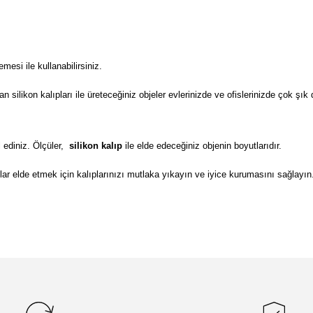
si ile kullanabilirsiniz.
ilikon kalıpları ile üreteceğiniz objeler evlerinizde ve ofislerinizde çok şık 
 ediniz. Ölçüler,
silikon kalıp
ile elde edeceğiniz objenin boyutlarıdır.
lar elde etmek için kalıplarınızı mutlaka yıkayın ve iyice kurumasını sağlayın
da yetersiz gördüğünüz noktaları öneri formunu kullanarak tarafımıza il
Bu ürüne ilk yorumu siz yapın!
Yorum Yaz