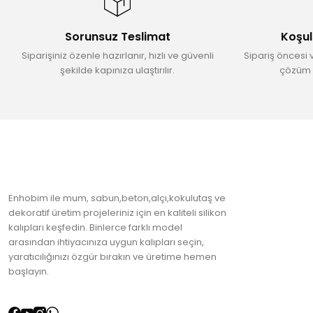
Ürün açıklamasında eksik bilgiler bulunuyor.
Ürün bilgilerinde hatalar bulunuyor.
Sorunsuz Teslimat
Koşul
Ürün fiyatı diğer sitelerden daha pahalı.
Siparişiniz özenle hazırlanır, hızlı ve güvenli
Sipariş öncesi 
Bu ürüne benzer farklı alternatifler olmalı.
şekilde kapınıza ulaştırılır.
çözüm 
Enhobim ile mum, sabun,beton,alçı,kokulutaş ve
dekoratif üretim projeleriniz için en kaliteli silikon
kalıpları keşfedin. Binlerce farklı model
arasından ihtiyacınıza uygun kalıpları seçin,
yaratıcılığınızı özgür bırakın ve üretime hemen
başlayın.