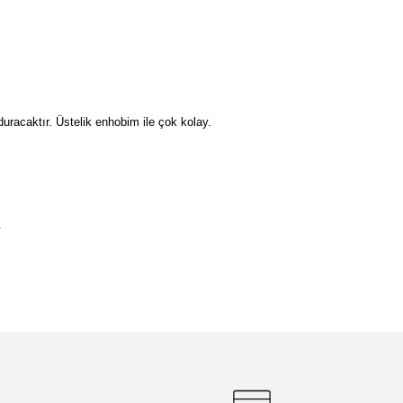
duracaktır. Üstelik enhobim ile çok kolay.
.
etebilirsiniz.