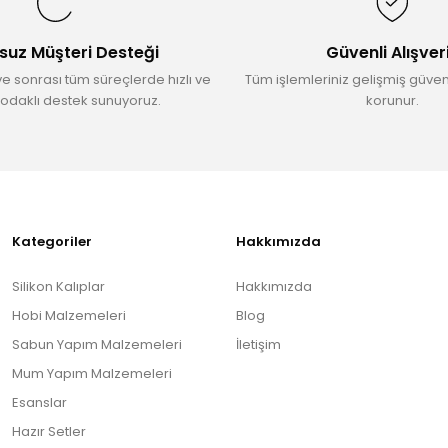
suz Müşteri Desteği
Güvenli Alışver
ve sonrası tüm süreçlerde hızlı ve
Tüm işlemleriniz gelişmiş güvenl
odaklı destek sunuyoruz.
korunur.
Gönder
Kategoriler
Hakkımızda
Silikon Kalıplar
Hakkımızda
Hobi Malzemeleri
Blog
Sabun Yapım Malzemeleri
İletişim
Mum Yapım Malzemeleri
Esanslar
Hazır Setler