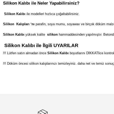
Silikon Kalıbı ile Neler Yapabilirsiniz?
Silikon Kalıbı
ile modelleri hızlıca çoğaltabilirsiniz.
Silikon
Kalıpları ‘nı
parafin, soya mumu, soyawax ve birçok döküm malzeme
Silikon Kalıbı
yüksek kalite
silikon
hammaddesinden yapılmıştır. Betondan s
Silikon Kalıbı ile İlgili UYARILAR
!!! Lütfen satın almadan önce
Silikon Kalıbı
boyutlarını DİKKATlice kontrol
!!! Döküm öncesi silikon kalıplarınızı temizleyiniz. daha net ve temiz sonuç
Bu ürünün fiyat bilgisi, resim, ürün açıklamalarında ve diğer konular
Görüş ve önerileriniz için teşekkür ederiz.
Ürün resmi kalitesiz, bozuk veya görüntülenemiyor.