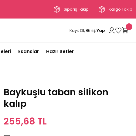
Sipariş Takip
Kargo Takip
Kayıt Ol,
Giriş Yap
eleri
Esanslar
Hazır Setler
Baykuşlu taban silikon
kalıp
255,68 TL