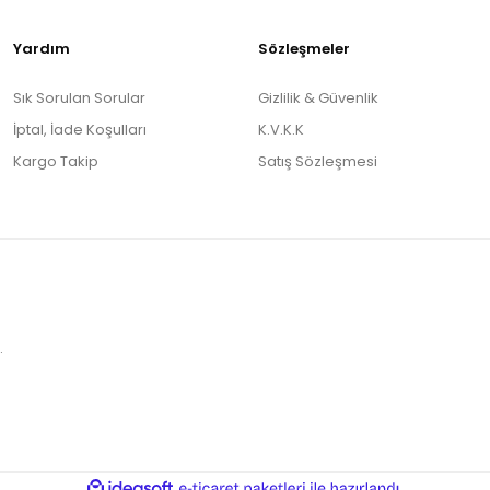
Yardım
Sözleşmeler
Sık Sorulan Sorular
Gizlilik & Güvenlik
İptal, İade Koşulları
K.V.K.K
Kargo Takip
Satış Sözleşmesi
.
ile
ideasoft
e-