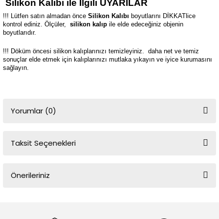
Silikon Kalıbı ile İlgili UYARILAR
!!! Lütfen satın almadan önce
Silikon Kalıbı
boyutlarını DİKKATlice
kontrol ediniz. Ölçüler,
silikon kalıp
ile elde edeceğiniz objenin
boyutlarıdır.
!!! Döküm öncesi silikon kalıplarınızı temizleyiniz.
daha net ve temiz
sonuçlar elde etmek için kalıplarınızı mutlaka yıkayın ve iyice kurumasını
sağlayın.
Yorumlar (0)
Taksit Seçenekleri
Bu ürüne ilk yorumu siz yapın!
Önerileriniz
Yorum Yaz
Bu ürünün fiyat bilgisi, resim, ürün açıklamalarında ve diğer
konularda yetersiz gördüğünüz noktaları öneri formunu kullanarak
tarafımıza iletebilirsiniz.