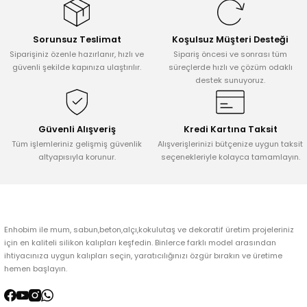
Görüş ve önerileriniz için teşekkür ederiz.
Sorunsuz Teslimat
Koşulsuz Müşteri Desteği
Ürün resmi kalitesiz, bozuk veya görüntülenemiyor.
Siparişiniz özenle hazırlanır, hızlı ve
Sipariş öncesi ve sonrası tüm
Ürün açıklamasında eksik bilgiler bulunuyor.
güvenli şekilde kapınıza ulaştırılır.
süreçlerde hızlı ve çözüm odaklı
destek sunuyoruz.
Ürün bilgilerinde hatalar bulunuyor.
Ürün fiyatı diğer sitelerden daha pahalı.
Bu ürüne benzer farklı alternatifler olmalı.
Güvenli Alışveriş
Kredi Kartına Taksit
Tüm işlemleriniz gelişmiş güvenlik
Alışverişlerinizi bütçenize uygun taksit
altyapısıyla korunur.
seçenekleriyle kolayca tamamlayın.
Gönder
Enhobim ile mum, sabun,beton,alçı,kokulutaş ve dekoratif üretim projeleriniz
için en kaliteli silikon kalıpları keşfedin. Binlerce farklı model arasından
ihtiyacınıza uygun kalıpları seçin, yaratıcılığınızı özgür bırakın ve üretime
hemen başlayın.