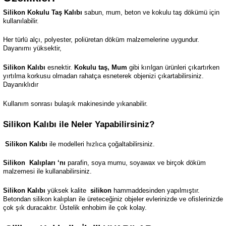
Silikon Kokulu Taş Kalıbı
sabun, mum, beton ve kokulu taş dökümü için
kullanılabilir.
Her türlü alçı, polyester, poliüretan döküm malzemelerine uygundur.
Dayanımı yüksektir,
Silikon Kalıbı
esnektir.
Kokulu taş, Mum
gibi kırılgan ürünleri çıkartırken
yırtılma korkusu olmadan rahatça esneterek objenizi çıkartabilirsiniz.
Dayanıklıdır
Kullanım sonrası bulaşık makinesinde yıkanabilir.
Silikon Kalıbı ile Neler Yapabilirsiniz?
Silikon Kalıbı
ile modelleri hızlıca çoğaltabilirsiniz.
Silikon
Kalıpları ‘nı
parafin, soya mumu, soyawax ve birçok döküm
malzemesi ile kullanabilirsiniz.
Silikon Kalıbı
yüksek kalite
silikon
hammaddesinden yapılmıştır.
Betondan silikon kalıpları ile üreteceğiniz objeler evlerinizde ve ofislerinizde
çok şık duracaktır. Üstelik enhobim ile çok kolay.