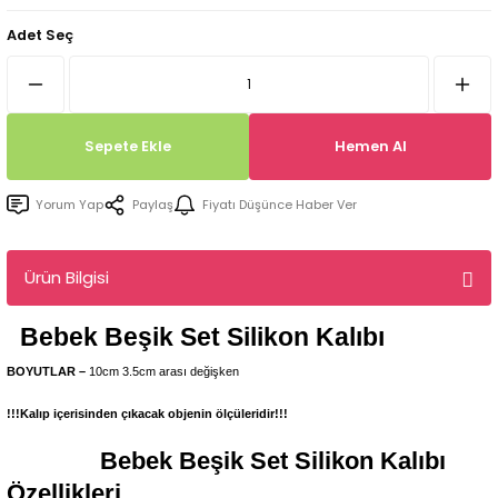
Tepsi / Tabak / Peçetelik Kalıpları
Balon Kalıpları
Adet Seç
Dekorasyon Aplik Kalıpları
Tütsülük Silikonkalıpları
Sepete Ekle
Hemen Al
Mum Kabı & Mumluk Silikon Kalıpları
Yorum Yap
Paylaş
Fiyatı Düşünce Haber Ver
Pano, Tabanlık Silikon Kalıpları
Ürün Bilgisi
Bebek Beşik Set
Silikon Kalıbı
BOYUTLAR –
10cm 3.5cm arası değişken
!!!Kalıp içerisinden çıkacak objenin ölçüleridir!!!
Bebek Beşik Set
Silikon Kalıbı
Özellikleri